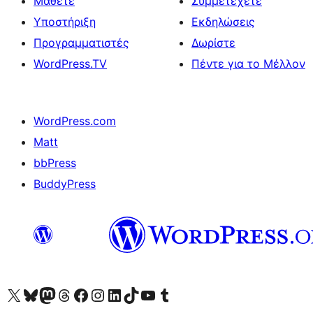
Μάθετε
Συμμετέχετε
Υποστήριξη
Εκδηλώσεις
Προγραμματιστές
Δωρίστε
WordPress.TV
Πέντε για το Μέλλον
WordPress.com
Matt
bbPress
BuddyPress
Visit our X (formerly Twitter) account
Visit our Bluesky account
Επισκεφθείτε τον λογαριασμό μας στο Mastodon
Visit our Threads account
Επισκεφτείτε τη σελίδα μας στο Facebook
Επισκεφθείτε τον λογαριασμό μας Instagram
Επισκεφθείτε τον λογαριασμό μας LinkedIn
Visit our TikTok account
Visit our YouTube channel
Visit our Tumblr account