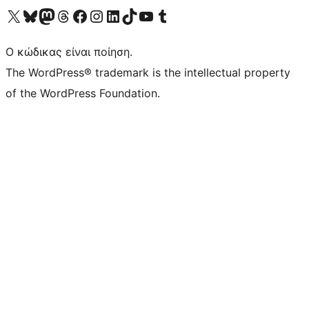
Visit our X (formerly Twitter) account
Visit our Bluesky account
Επισκεφθείτε τον λογαριασμό μας στο Mastodon
Visit our Threads account
Επισκεφτείτε τη σελίδα μας στο Facebook
Επισκεφθείτε τον λογαριασμό μας Instagram
Επισκεφθείτε τον λογαριασμό μας LinkedIn
Visit our TikTok account
Visit our YouTube channel
Visit our Tumblr account
Ο κώδικας είναι ποίηση.
The WordPress® trademark is the intellectual property
of the WordPress Foundation.