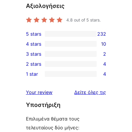
Αξιολογήσεις
4.8
out of 5 stars.
5 stars
232
232
4 stars
10
5-
10
3 stars
2
star
4-
2
2 stars
4
reviews
star
3-
4
1 star
4
reviews
star
2-
4
reviews
star
1-
κριτικές
Your review
Δείτε όλες τις
reviews
star
Υποστήριξη
reviews
Επιλυμένα θέματα τους
τελευταίους δύο μήνες: