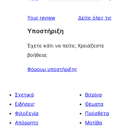
star
2-
0
reviews
star
1-
κριτικές
Your review
Δείτε όλες τις
reviews
star
Υποστήριξη
reviews
Έχετε κάτι να πείτε; Χρειάζεστε
βοήθεια;
Φόρουμ υποστήριξης
Σχετικά
Βιτρίνα
Ειδήσεις
Θέματα
Φιλοξενία
Πρόσθετα
Απόρρητο
Μοτίβα