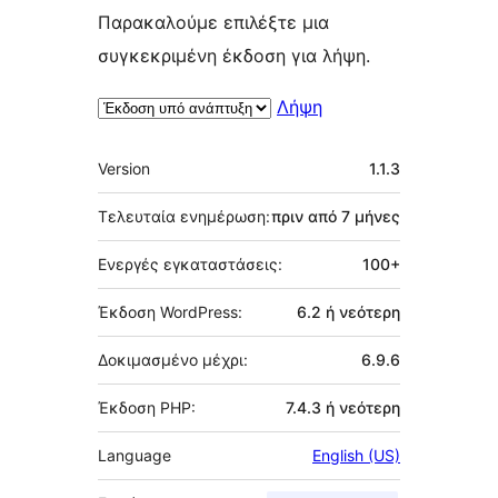
Παρακαλούμε επιλέξτε μια
συγκεκριμένη έκδοση για λήψη.
Λήψη
Μεταστοιχεία
Version
1.1.3
Τελευταία ενημέρωση:
πριν από
7 μήνες
Ενεργές εγκαταστάσεις:
100+
Έκδοση WordPress:
6.2 ή νεότερη
Δοκιμασμένο μέχρι:
6.9.6
Έκδοση PHP:
7.4.3 ή νεότερη
Language
English (US)