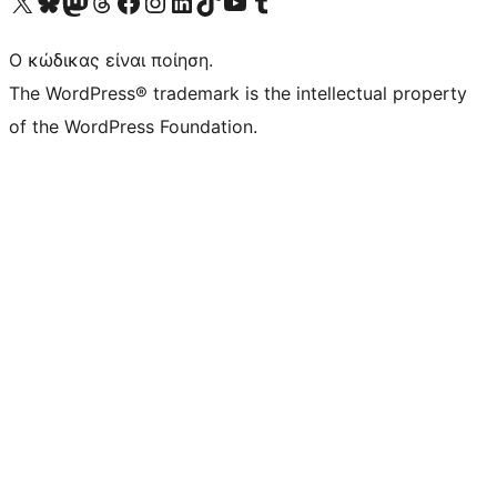
Visit our X (formerly Twitter) account
Visit our Bluesky account
Επισκεφθείτε τον λογαριασμό μας στο Mastodon
Visit our Threads account
Επισκεφτείτε τη σελίδα μας στο Facebook
Επισκεφθείτε τον λογαριασμό μας Instagram
Επισκεφθείτε τον λογαριασμό μας LinkedIn
Visit our TikTok account
Visit our YouTube channel
Visit our Tumblr account
Ο κώδικας είναι ποίηση.
The WordPress® trademark is the intellectual property
of the WordPress Foundation.