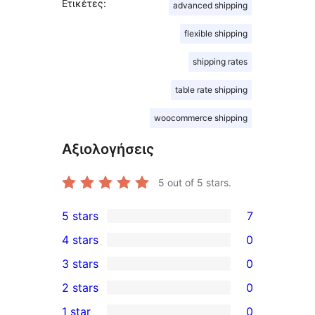
Ετικέτες:
advanced shipping
flexible shipping
shipping rates
table rate shipping
woocommerce shipping
Αξιολογήσεις
5
out of 5 stars.
5 stars
7
7
4 stars
0
5-
0
3 stars
0
star
4-
0
2 stars
0
reviews
star
3-
0
1 star
0
reviews