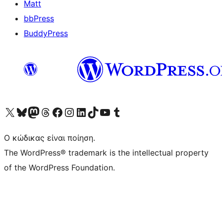
Matt
bbPress
BuddyPress
Visit our X (formerly Twitter) account
Visit our Bluesky account
Επισκεφθείτε τον λογαριασμό μας στο Mastodon
Visit our Threads account
Επισκεφτείτε τη σελίδα μας στο Facebook
Επισκεφθείτε τον λογαριασμό μας Instagram
Επισκεφθείτε τον λογαριασμό μας LinkedIn
Visit our TikTok account
Visit our YouTube channel
Visit our Tumblr account
Ο κώδικας είναι ποίηση.
The WordPress® trademark is the intellectual property
of the WordPress Foundation.