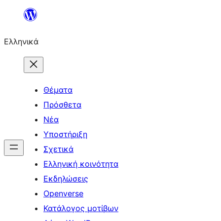
Μετάβαση
στο
Ελληνικά
περιεχόμενο
Θέματα
Πρόσθετα
Νέα
Υποστήριξη
Σχετικά
Ελληνική κοινότητα
Εκδηλώσεις
Openverse
Κατάλογος μοτίβων