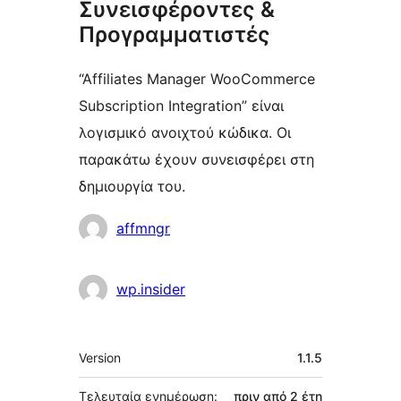
Συνεισφέροντες &
Προγραμματιστές
“Affiliates Manager WooCommerce
Subscription Integration” είναι
λογισμικό ανοιχτού κώδικα. Οι
παρακάτω έχουν συνεισφέρει στη
δημιουργία του.
Συντελεστές
affmngr
wp.insider
Μεταστοιχεία
Version
1.1.5
Τελευταία ενημέρωση:
πριν από
2 έτη