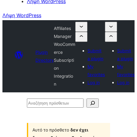
Λήψη WordPress
Λήψη WordPress
Affiliates
Manager
WooComm
Submit
Submit
Plugin
erce
a plugin
a plugin
Directory
Subscripti
My
My
on
favorites
favorites
Integratio
Log in
Log in
n
Αναζήτηση
πρόσθετων
Αυτό το πρόσθετο
δεν έχει