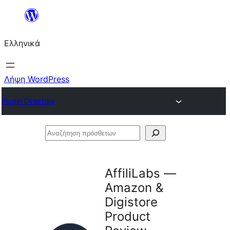
Μετάβαση
στο
Ελληνικά
περιεχόμενο
Λήψη WordPress
Plugin Directory
Αναζήτηση
πρόσθετων
AffiliLabs —
Amazon &
Digistore
Product