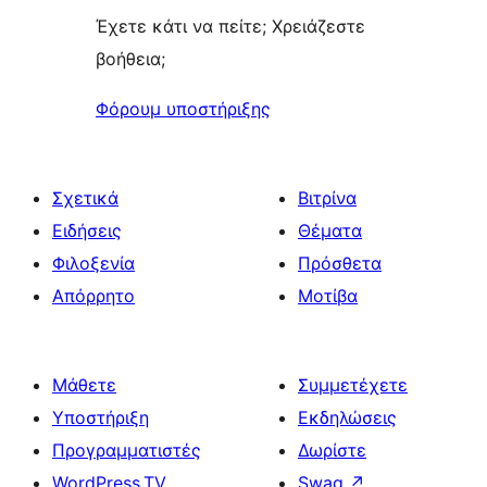
Έχετε κάτι να πείτε; Χρειάζεστε
βοήθεια;
Φόρουμ υποστήριξης
Σχετικά
Βιτρίνα
Ειδήσεις
Θέματα
Φιλοξενία
Πρόσθετα
Απόρρητο
Μοτίβα
Μάθετε
Συμμετέχετε
Υποστήριξη
Εκδηλώσεις
Προγραμματιστές
Δωρίστε
WordPress.TV
Swag
↗