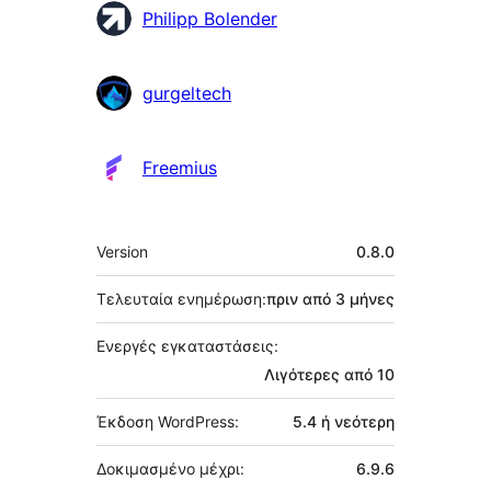
Συντελεστές
Philipp Bolender
gurgeltech
Freemius
Μεταστοιχεία
Version
0.8.0
Τελευταία ενημέρωση:
πριν από
3 μήνες
Ενεργές εγκαταστάσεις:
Λιγότερες από 10
Έκδοση WordPress:
5.4 ή νεότερη
Δοκιμασμένο μέχρι:
6.9.6