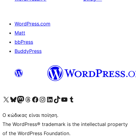
WordPress.com
Matt
bbPress
BuddyPress
Visit our X (formerly Twitter) account
Visit our Bluesky account
Επισκεφθείτε τον λογαριασμό μας στο Mastodon
Visit our Threads account
Επισκεφτείτε τη σελίδα μας στο Facebook
Επισκεφθείτε τον λογαριασμό μας Instagram
Επισκεφθείτε τον λογαριασμό μας LinkedIn
Visit our TikTok account
Visit our YouTube channel
Visit our Tumblr account
Ο κώδικας είναι ποίηση.
The WordPress® trademark is the intellectual property
of the WordPress Foundation.