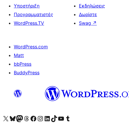
Υποστήριξη
Εκδηλώσεις
Προγραμματιστές
Δωρίστε
WordPress.TV
Swag
↗
WordPress.com
Matt
bbPress
BuddyPress
Visit our X (formerly Twitter) account
Visit our Bluesky account
Επισκεφθείτε τον λογαριασμό μας στο Mastodon
Visit our Threads account
Επισκεφτείτε τη σελίδα μας στο Facebook
Επισκεφθείτε τον λογαριασμό μας Instagram
Επισκεφθείτε τον λογαριασμό μας LinkedIn
Visit our TikTok account
Visit our YouTube channel
Visit our Tumblr account