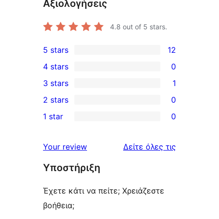
Αξιολογήσεις
4.8
out of 5 stars.
5 stars
12
12
4 stars
0
5-
0
3 stars
1
star
4-
1
2 stars
0
reviews
star
3-
0
1 star
0
reviews
star
2-
0
review
star
1-
κριτικές
Your review
Δείτε όλες τις
reviews
star
Υποστήριξη
reviews
Έχετε κάτι να πείτε; Χρειάζεστε
βοήθεια;