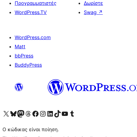
Προγραμματιστές
Δωρίστε
WordPress.TV
Swag
↗
WordPress.com
Matt
bbPress
BuddyPress
Visit our X (formerly Twitter) account
Visit our Bluesky account
Επισκεφθείτε τον λογαριασμό μας στο Mastodon
Visit our Threads account
Επισκεφτείτε τη σελίδα μας στο Facebook
Επισκεφθείτε τον λογαριασμό μας Instagram
Επισκεφθείτε τον λογαριασμό μας LinkedIn
Visit our TikTok account
Visit our YouTube channel
Visit our Tumblr account
Ο κώδικας είναι ποίηση.