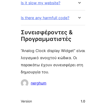
Is it slow my website?
Is there any harmfull code?
Συνεισφέροντες &
Προγραμματιστές
“Analog Clock display Widget” είναι
λογισμικό ανοιχτού κώδικα. Οι
παρακάτω έχουν συνεισφέρει στη
δημιουργία του.
Συντελεστές
nerghum
Μεταστοιχεία
Version
1.0