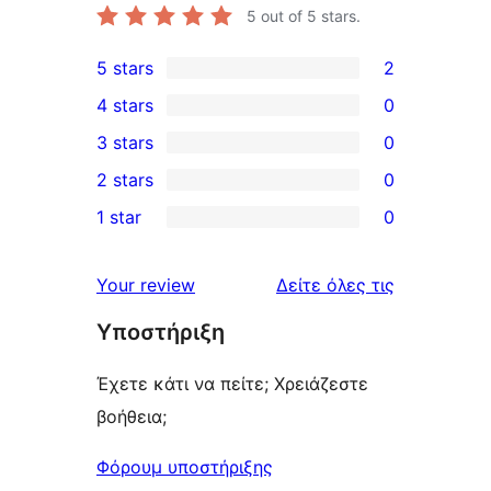
5
out of 5 stars.
5 stars
2
2
4 stars
0
5-
0
3 stars
0
star
4-
0
2 stars
0
reviews
star
3-
0
1 star
0
reviews
star
2-
0
reviews
star
1-
κριτικές
Your review
Δείτε όλες τις
reviews
star
Υποστήριξη
reviews
Έχετε κάτι να πείτε; Χρειάζεστε
βοήθεια;
Φόρουμ υποστήριξης