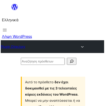
Μετάβαση
στο
Ελληνικά
περιεχόμενο
Λήψη WordPress
Plugin Directory
Αναζήτηση
πρόσθετων
Αυτό το πρόσθετο
δεν έχει
δοκιμασθεί με τις 3 τελευταίες
κύριες εκδόσεις του WordPress
.
Μπορεί να μην αναπτύσσεται ή να