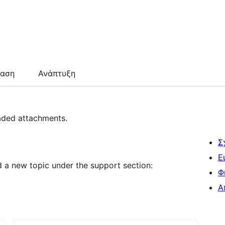
ταση
Ανάπτυξη
oaded attachments.
Σ
Ε
dd a new topic under the support section:
Φ
Α