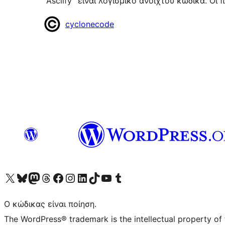
“Asciify” είναι λογισμικό ανοιχτού κώδικα. Ο
Συντελεστές
cyclonecode
Visit our X (formerly Twitter) account
Visit our Bluesky account
Επισκεφθείτε τον λογαριασμό μας στο Mastodon
Visit our Threads account
Επισκεφτείτε τη σελίδα μας στο Facebook
Επισκεφθείτε τον λογαριασμό μας Instagram
Επισκεφθείτε τον λογαριασμό μας LinkedIn
Visit our TikTok account
Visit our YouTube channel
Visit our Tumblr account
Ο κώδικας είναι ποίηση.
The WordPress® trademark is the intellectual property of