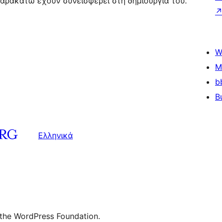
ι παρακάτω έχουν συνεισφέρει στη δημιουργία του.
W
M
b
B
Ελληνικά
 the WordPress Foundation.