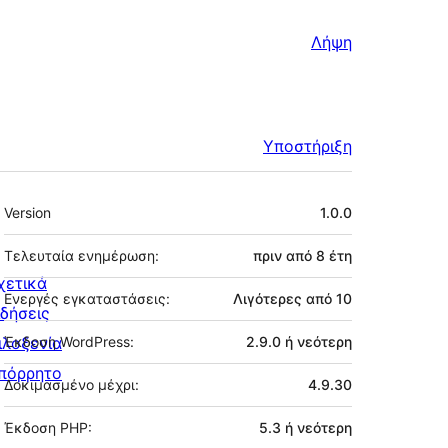
Λήψη
Υποστήριξη
Μεταστοιχεία
Version
1.0.0
Τελευταία ενημέρωση:
πριν από
8 έτη
χετικά
Ενεργές εγκαταστάσεις:
Λιγότερες από 10
ιδήσεις
ιλοξενία
Έκδοση WordPress:
2.9.0 ή νεότερη
πόρρητο
Δοκιμασμένο μέχρι:
4.9.30
Έκδοση PHP:
5.3 ή νεότερη