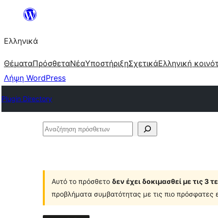
Μετάβαση
στο
Ελληνικά
περιεχόμενο
Θέματα
Πρόσθετα
Νέα
Υποστήριξη
Σχετικά
Ελληνική κοινό
Λήψη WordPress
Plugin Directory
Αναζήτηση
πρόσθετων
Αυτό το πρόσθετο
δεν έχει δοκιμασθεί με τις 3 
προβλήματα συμβατότητας με τις πιο πρόσφατες ε