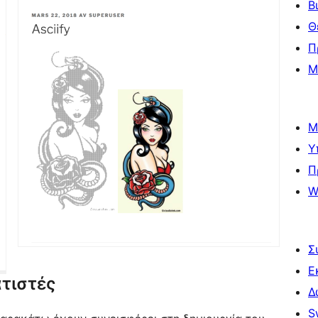
Β
Θ
Π
Μ
Μ
Υ
Π
W
Σ
Ε
τιστές
Δ
S