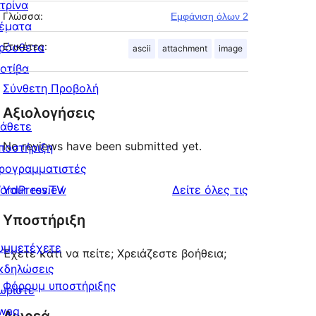
ιτρίνα
Γλώσσα:
Εμφάνιση όλων 2
έματα
ρόσθετα
Ετικέτες:
ascii
attachment
image
οτίβα
Σύνθετη Προβολή
Αξιολογήσεις
άθετε
No reviews have been submitted yet.
ποστήριξη
ρογραμματιστές
κριτικές
ordPress.TV
Your review
Δείτε όλες τις
Υποστήριξη
υμμετέχετε
Έχετε κάτι να πείτε; Χρειάζεστε βοήθεια;
κδηλώσεις
Φόρουμ υποστήριξης
ωρίστε
wag