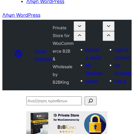
Λήψη WordPress
Λήψη WordPress
Private
Store for
WooComm
Submit
Submit
Plugin
erce B2B
a plugin
a plugin
Directory
&
My
My
Wholesale
favorites
favorites
by
Log in
Log in
B2BKing
Αναζήτηση
πρόσθετων