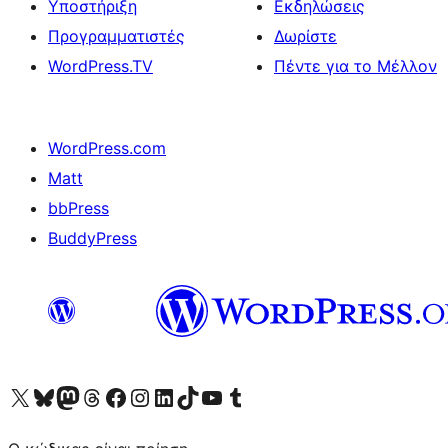
Υποστήριξη
Εκδηλώσεις
Προγραμματιστές
Δωρίστε
WordPress.TV
Πέντε για το Μέλλον
WordPress.com
Matt
bbPress
BuddyPress
Visit our X (formerly Twitter) account
Visit our Bluesky account
Επισκεφθείτε τον λογαριασμό μας στο Mastodon
Visit our Threads account
Επισκεφτείτε τη σελίδα μας στο Facebook
Επισκεφθείτε τον λογαριασμό μας Instagram
Επισκεφθείτε τον λογαριασμό μας LinkedIn
Visit our TikTok account
Visit our YouTube channel
Visit our Tumblr account