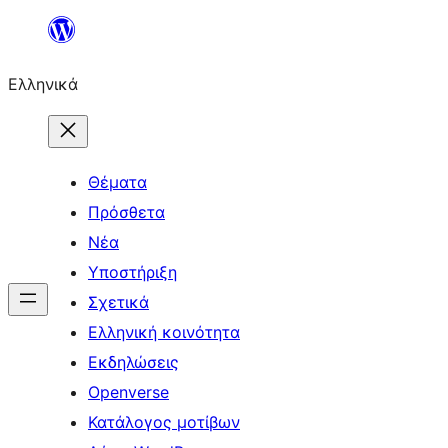
Μετάβαση
στο
Ελληνικά
περιεχόμενο
Θέματα
Πρόσθετα
Νέα
Υποστήριξη
Σχετικά
Ελληνική κοινότητα
Εκδηλώσεις
Openverse
Κατάλογος μοτίβων