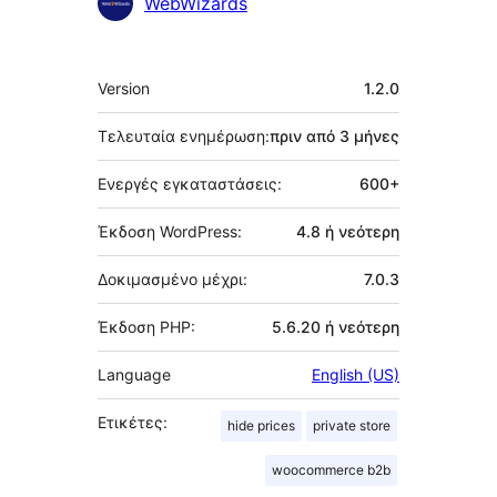
Συντελεστές
WebWizards
Μεταστοιχεία
Version
1.2.0
Τελευταία ενημέρωση:
πριν από
3 μήνες
Ενεργές εγκαταστάσεις:
600+
Έκδοση WordPress:
4.8 ή νεότερη
Δοκιμασμένο μέχρι:
7.0.3
Έκδοση PHP:
5.6.20 ή νεότερη
Language
English (US)
Ετικέτες:
hide prices
private store
woocommerce b2b