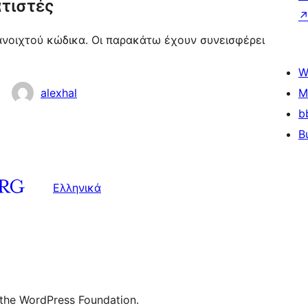
τιστές
 ανοιχτού κώδικα. Οι παρακάτω έχουν συνεισφέρει
W
alexhal
M
b
B
Ελληνικά
 the WordPress Foundation.