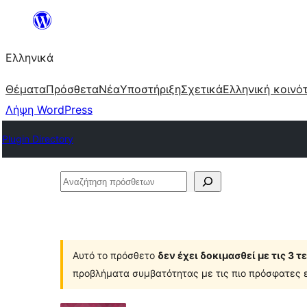
Μετάβαση
στο
Ελληνικά
περιεχόμενο
Θέματα
Πρόσθετα
Νέα
Υποστήριξη
Σχετικά
Ελληνική κοινό
Λήψη WordPress
Plugin Directory
Αναζήτηση
πρόσθετων
Αυτό το πρόσθετο
δεν έχει δοκιμασθεί με τις 3 
προβλήματα συμβατότητας με τις πιο πρόσφατες ε