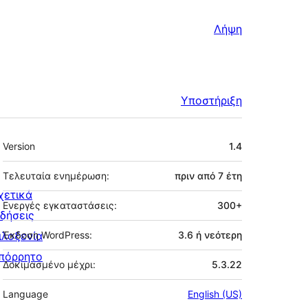
Λήψη
Υποστήριξη
Μεταστοιχεία
Version
1.4
Τελευταία ενημέρωση:
πριν από
7 έτη
χετικά
Ενεργές εγκαταστάσεις:
300+
ιδήσεις
ιλοξενία
Έκδοση WordPress:
3.6 ή νεότερη
πόρρητο
Δοκιμασμένο μέχρι:
5.3.22
Language
English (US)