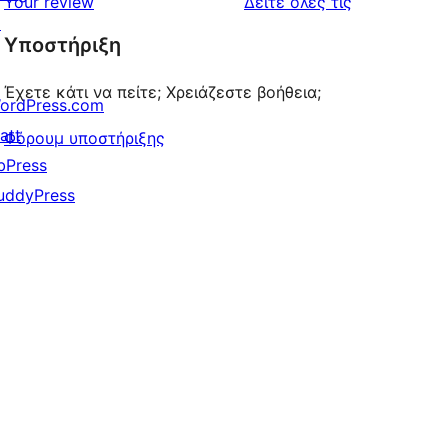
κριτικές
Your review
Δείτε όλες τις
reviews
star
↗
Υποστήριξη
reviews
Έχετε κάτι να πείτε; Χρειάζεστε βοήθεια;
ordPress.com
att
Φόρουμ υποστήριξης
bPress
uddyPress