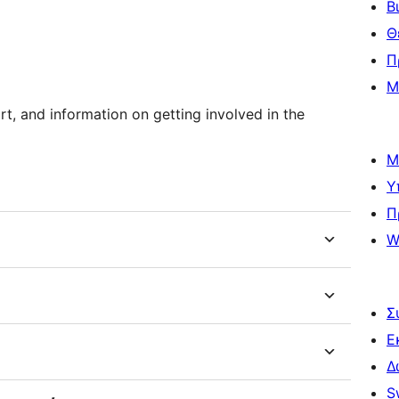
Β
Θ
Π
Μ
t, and information on getting involved in the
Μ
Υ
Π
W
Σ
Ε
Δ
S