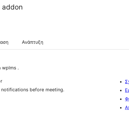
n addon
ταση
Ανάπτυξη
h wplms .
or
Σ
notifications before meeting.
Ε
Φ
Α