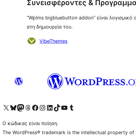
Συνεισφέροντες & Προγραμμα
“Wplms bigbluebutton addon” είναι λογισμικό
στη δημιουργία του.
Συντελεστές
VibeThemes
Visit our X (formerly Twitter) account
Visit our Bluesky account
Επισκεφθείτε τον λογαριασμό μας στο Mastodon
Visit our Threads account
Επισκεφτείτε τη σελίδα μας στο Facebook
Επισκεφθείτε τον λογαριασμό μας Instagram
Επισκεφθείτε τον λογαριασμό μας LinkedIn
Visit our TikTok account
Visit our YouTube channel
Visit our Tumblr account
Ο κώδικας είναι ποίηση.
The WordPress® trademark is the intellectual property of