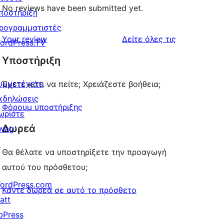
No reviews have been submitted yet.
ποστήριξη
ρογραμματιστές
κριτικές
Your review
Δείτε όλες τις
ordPress.TV
Υποστήριξη
υμμετέχετε
Έχετε κάτι να πείτε; Χρειάζεστε βοήθεια;
κδηλώσεις
Φόρουμ υποστήριξης
ωρίστε
Δωρεά
wag
↗
Θα θέλατε να υποστηρίξετε την προαγωγή
αυτού του πρόσθετου;
ordPress.com
Κάντε δωρεά σε αυτό το πρόσθετο
att
bPress