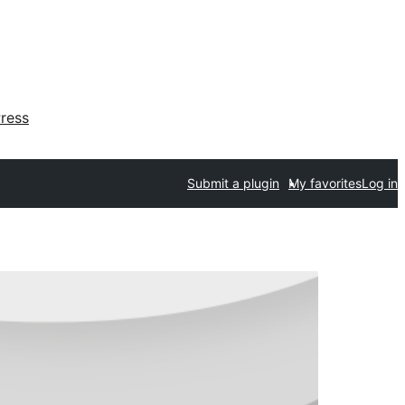
ress
Submit a plugin
My favorites
Log in