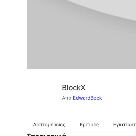
BlockX
Από
EdwardBock
Λεπτομέρειες
Κριτικές
Εγκατάσ