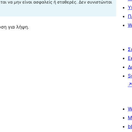
αι να μην είναι ασφαλείς ή σταθερές. Δεν συνιστώνται
Υ
Π
W
ση για λήψη.
Σ
Ε
Δ
S
W
M
b