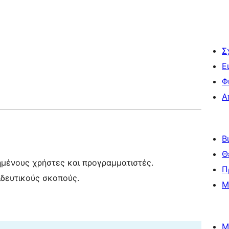
Σ
Ε
Φ
Α
Β
Θ
ημένους χρήστες και προγραμματιστές.
Π
ιδευτικούς σκοπούς.
Μ
Μ