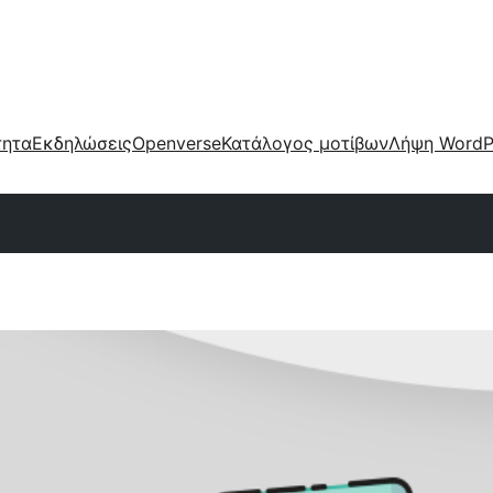
τητα
Εκδηλώσεις
Openverse
Κατάλογος μοτίβων
Λήψη WordP