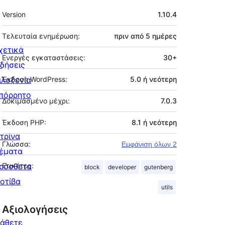
Μεταστοιχεία
Version
1.10.4
Τελευταία ενημέρωση:
πριν από
5 ημέρες
χετικά
Ενεργές εγκαταστάσεις:
30+
ιδήσεις
ιλοξενία
Έκδοση WordPress:
5.0 ή νεότερη
πόρρητο
Δοκιμασμένο μέχρι:
7.0.3
Έκδοση PHP:
8.1 ή νεότερη
ιτρίνα
Γλώσσα:
Εμφάνιση όλων 2
έματα
ρόσθετα
Ετικέτες:
block
developer
gutenberg
οτίβα
utils
Αξιολογήσεις
άθετε