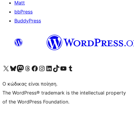
Matt
bbPress
BuddyPress
Visit our X (formerly Twitter) account
Visit our Bluesky account
Επισκεφθείτε τον λογαριασμό μας στο Mastodon
Visit our Threads account
Επισκεφτείτε τη σελίδα μας στο Facebook
Επισκεφθείτε τον λογαριασμό μας Instagram
Επισκεφθείτε τον λογαριασμό μας LinkedIn
Visit our TikTok account
Visit our YouTube channel
Visit our Tumblr account
Ο κώδικας είναι ποίηση.
The WordPress® trademark is the intellectual property
of the WordPress Foundation.