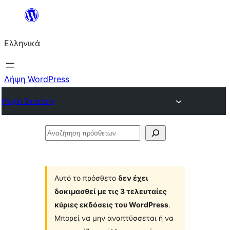
Μετάβαση
στο
Ελληνικά
περιεχόμενο
Λήψη WordPress
Plugin Directory
Αναζήτηση
πρόσθετων
Αυτό το πρόσθετο
δεν έχει
δοκιμασθεί με τις 3 τελευταίες
κύριες εκδόσεις του WordPress
.
Μπορεί να μην αναπτύσσεται ή να