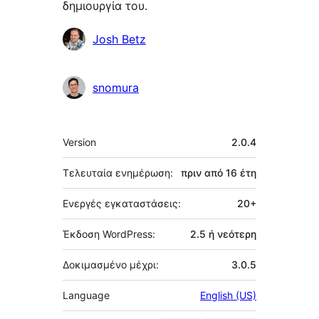
δημιουργία του.
Συντελεστές
Josh Betz
snomura
Μεταστοιχεία
Version
2.0.4
Τελευταία ενημέρωση:
πριν από
16 έτη
Ενεργές εγκαταστάσεις:
20+
Έκδοση WordPress:
2.5 ή νεότερη
Δοκιμασμένο μέχρι:
3.0.5
Language
English (US)