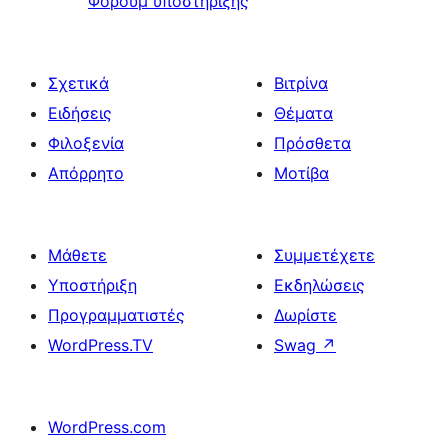
Φόρουμ υποστήριξης
Σχετικά
Βιτρίνα
Ειδήσεις
Θέματα
Φιλοξενία
Πρόσθετα
Απόρρητο
Μοτίβα
Μάθετε
Συμμετέχετε
Υποστήριξη
Εκδηλώσεις
Προγραμματιστές
Δωρίστε
WordPress.TV
Swag
↗
WordPress.com