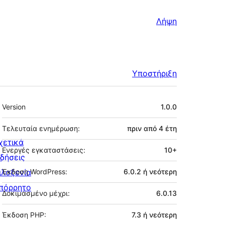
Λήψη
Υποστήριξη
Μεταστοιχεία
Version
1.0.0
Τελευταία ενημέρωση:
πριν από
4 έτη
χετικά
Ενεργές εγκαταστάσεις:
10+
ιδήσεις
ιλοξενία
Έκδοση WordPress:
6.0.2 ή νεότερη
πόρρητο
Δοκιμασμένο μέχρι:
6.0.13
Έκδοση PHP:
7.3 ή νεότερη