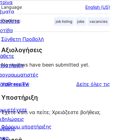
ιτρίνα
Language
English (US)
έματα
ρόσθετα
Ετικέτες:
job listing
jobs
vacancies
οτίβα
Σύνθετη Προβολή
Αξιολογήσεις
άθετε
No reviews have been submitted yet.
ποστήριξη
ρογραμματιστές
κριτικές
ordPress.TV
Your review
Δείτε όλες τις
Υποστήριξη
υμμετέχετε
Έχετε κάτι να πείτε; Χρειάζεστε βοήθεια;
κδηλώσεις
Φόρουμ υποστήριξης
ωρίστε
wag