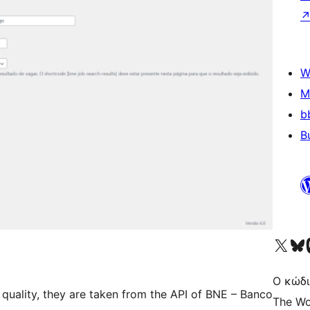
W
M
b
B
Visit our X (formerly 
Visit ou
Επ
Ο κώδι
 quality, they are taken from the API of BNE – Banco
The Wo