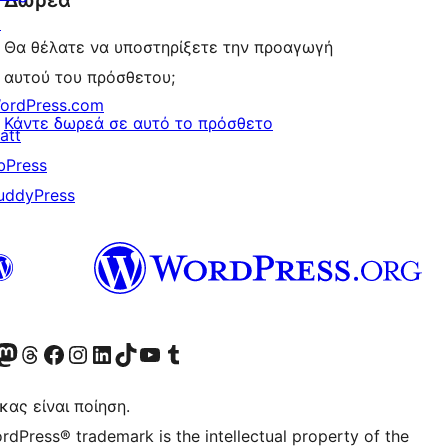
Δωρεά
↗
Θα θέλατε να υποστηρίξετε την προαγωγή
αυτού του πρόσθετου;
ordPress.com
Κάντε δωρεά σε αυτό το πρόσθετο
att
bPress
uddyPress
Twitter) account
r Bluesky account
ισκεφθείτε τον λογαριασμό μας στο Mastodon
Visit our Threads account
Επισκεφτείτε τη σελίδα μας στο Facebook
Επισκεφθείτε τον λογαριασμό μας Instagram
Επισκεφθείτε τον λογαριασμό μας LinkedIn
Visit our TikTok account
Visit our YouTube channel
Visit our Tumblr account
κας είναι ποίηση.
rdPress® trademark is the intellectual property of the