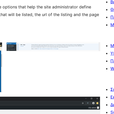
Β
e options that help the site administrator define
Θ
t will be listed, the url of the listing and the page
Π
Μ
Μ
Υ
Π
W
Σ
Ε
Δ
S