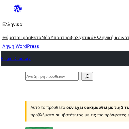
Μετάβαση
στο
Ελληνικά
περιεχόμενο
Θέματα
Πρόσθετα
Νέα
Υποστήριξη
Σχετικά
Ελληνική κοινό
Λήψη WordPress
Plugin Directory
Αναζήτηση
πρόσθετων
Αυτό το πρόσθετο
δεν έχει δοκιμασθεί με τις 3 
προβλήματα συμβατότητας με τις πιο πρόσφατες ε