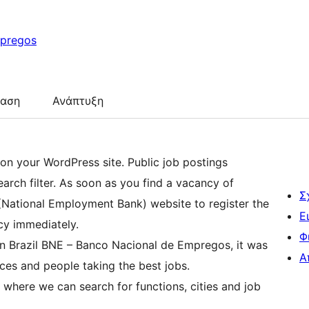
mpregos
ταση
Ανάπτυξη
on your WordPress site. Public job postings
earch filter. As soon as you find a vacancy of
Σ
E (National Employment Bank) website to register the
Ε
cy immediately.
Φ
 in Brazil BNE – Banco Nacional de Empregos, it was
Α
ces and people taking the best jobs.
r where we can search for functions, cities and job