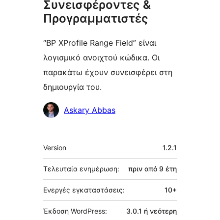
Συνεισφέροντες &
Προγραμματιστές
“BP XProfile Range Field” είναι
λογισμικό ανοιχτού κώδικα. Οι
παρακάτω έχουν συνεισφέρει στη
δημιουργία του.
Συντελεστές
Askary Abbas
Μεταστοιχεία
Version
1.2.1
Τελευταία ενημέρωση:
πριν από
9 έτη
Ενεργές εγκαταστάσεις:
10+
Έκδοση WordPress:
3.0.1 ή νεότερη