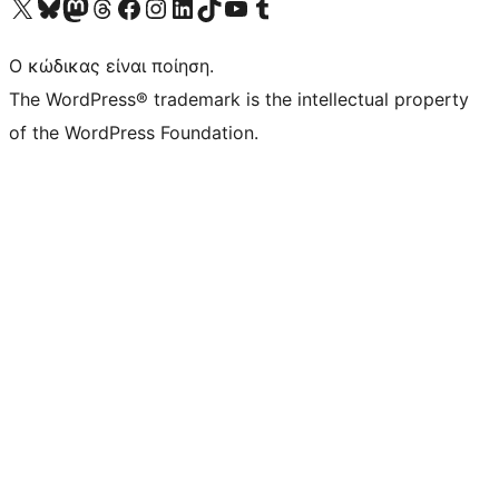
Visit our X (formerly Twitter) account
Visit our Bluesky account
Επισκεφθείτε τον λογαριασμό μας στο Mastodon
Visit our Threads account
Επισκεφτείτε τη σελίδα μας στο Facebook
Επισκεφθείτε τον λογαριασμό μας Instagram
Επισκεφθείτε τον λογαριασμό μας LinkedIn
Visit our TikTok account
Visit our YouTube channel
Visit our Tumblr account
Ο κώδικας είναι ποίηση.
The WordPress® trademark is the intellectual property
of the WordPress Foundation.