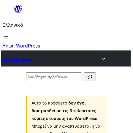
Μετάβαση
στο
Ελληνικά
περιεχόμενο
Λήψη WordPress
Plugin Directory
Αναζήτηση
πρόσθετων
Αυτό το πρόσθετο
δεν έχει
δοκιμασθεί με τις 3 τελευταίες
κύριες εκδόσεις του WordPress
.
Μπορεί να μην αναπτύσσεται ή να