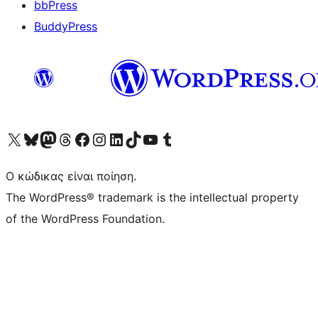
bbPress
BuddyPress
Visit our X (formerly Twitter) account
Visit our Bluesky account
Επισκεφθείτε τον λογαριασμό μας στο Mastodon
Visit our Threads account
Επισκεφτείτε τη σελίδα μας στο Facebook
Επισκεφθείτε τον λογαριασμό μας Instagram
Επισκεφθείτε τον λογαριασμό μας LinkedIn
Visit our TikTok account
Visit our YouTube channel
Visit our Tumblr account
Ο κώδικας είναι ποίηση.
The WordPress® trademark is the intellectual property
of the WordPress Foundation.