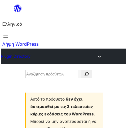
Μετάβαση
στο
Ελληνικά
περιεχόμενο
Λήψη WordPress
Plugin Directory
Αναζήτηση
πρόσθετων
Αυτό το πρόσθετο
δεν έχει
δοκιμασθεί με τις 3 τελευταίες
κύριες εκδόσεις του WordPress
.
Μπορεί να μην αναπτύσσεται ή να