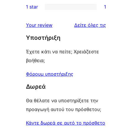
0
1 star
1
reviews
star
2-
1
reviews
star
1-
κριτικές
Your review
Δείτε όλες τις
reviews
star
Υποστήριξη
review
Έχετε κάτι να πείτε; Χρειάζεστε
βοήθεια;
Φόρουμ υποστήριξης
Δωρεά
Θα θέλατε να υποστηρίξετε την
προαγωγή αυτού του πρόσθετου;
Κάντε δωρεά σε αυτό το πρόσθετο