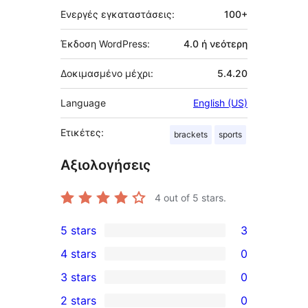
Ενεργές εγκαταστάσεις:
100+
Έκδοση WordPress:
4.0 ή νεότερη
Δοκιμασμένο μέχρι:
5.4.20
Language
English (US)
Ετικέτες:
brackets
sports
Αξιολογήσεις
4
out of 5 stars.
5 stars
3
3
4 stars
0
5-
0
3 stars
0
star
4-
0
2 stars
0
reviews
star
3-