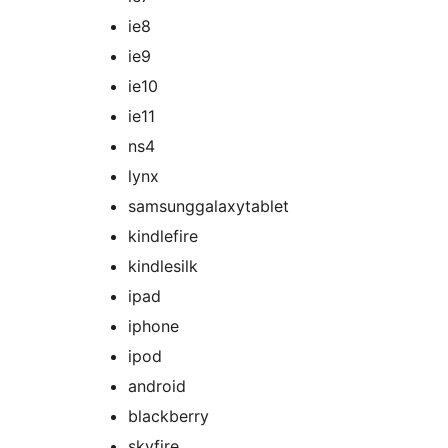
ie8
ie9
ie10
ie11
ns4
lynx
samsunggalaxytablet
kindlefire
kindlesilk
ipad
iphone
ipod
android
blackberry
skyfire