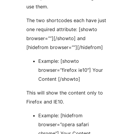
use them.
The two shortcodes each have just
one required attribute: [showto
browser=””][/showto] and
[hidefrom browser=””][/hidefrom]
Example: [showto
browser=”firefox ie10″] Your
Content [/showto]
This will show the content only to
Firefox and IE10.
Example: [hidefrom
browser=”opera safari
chrome”] Your Content