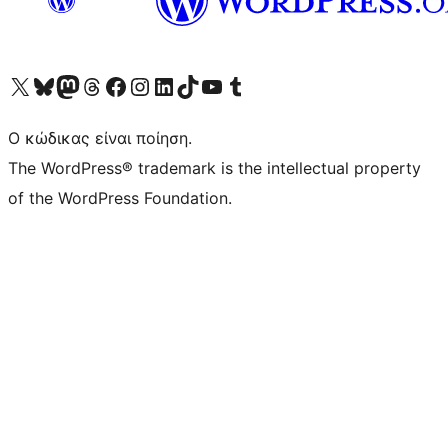
Visit our X (formerly Twitter) account
Visit our Bluesky account
Επισκεφθείτε τον λογαριασμό μας στο Mastodon
Visit our Threads account
Επισκεφτείτε τη σελίδα μας στο Facebook
Επισκεφθείτε τον λογαριασμό μας Instagram
Επισκεφθείτε τον λογαριασμό μας LinkedIn
Visit our TikTok account
Visit our YouTube channel
Visit our Tumblr account
Ο κώδικας είναι ποίηση.
The WordPress® trademark is the intellectual property
of the WordPress Foundation.