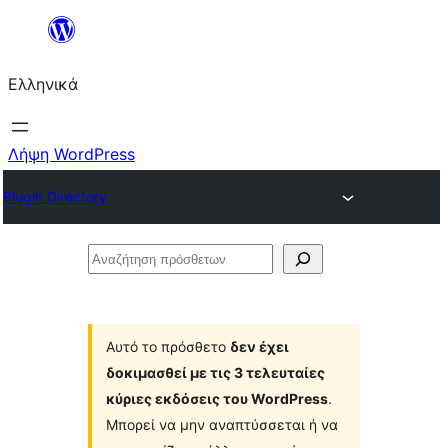
Μετάβαση
στο
Ελληνικά
περιεχόμενο
Λήψη WordPress
Plugin Directory
Αναζήτηση
πρόσθετων
Αυτό το πρόσθετο
δεν έχει
δοκιμασθεί με τις 3 τελευταίες
κύριες εκδόσεις του WordPress
.
Μπορεί να μην αναπτύσσεται ή να