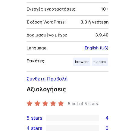
Ενεργές εγκαταστάσεις:
10+
Έκδοση WordPress:
3.3 ή νεότερη
Δοκιμασμένο μέχρι:
3.9.40
Language
English (US)
Ετικέτες:
browser
classes
Σύνθετη Προβολή
Αξιολογήσεις
5
out of 5 stars.
5 stars
4
4
4 stars
0
5-
0