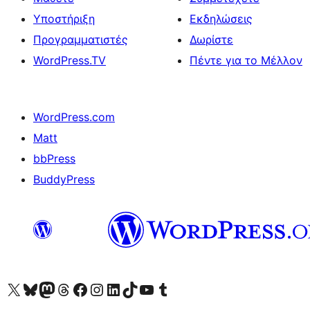
Υποστήριξη
Εκδηλώσεις
Προγραμματιστές
Δωρίστε
WordPress.TV
Πέντε για το Μέλλον
WordPress.com
Matt
bbPress
BuddyPress
Visit our X (formerly Twitter) account
Visit our Bluesky account
Επισκεφθείτε τον λογαριασμό μας στο Mastodon
Visit our Threads account
Επισκεφτείτε τη σελίδα μας στο Facebook
Επισκεφθείτε τον λογαριασμό μας Instagram
Επισκεφθείτε τον λογαριασμό μας LinkedIn
Visit our TikTok account
Visit our YouTube channel
Visit our Tumblr account