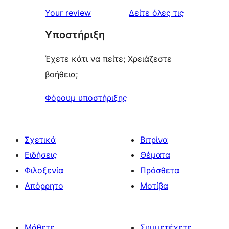
star
1-
κριτικές
Your review
Δείτε όλες τις
reviews
star
Υποστήριξη
reviews
Έχετε κάτι να πείτε; Χρειάζεστε
βοήθεια;
Φόρουμ υποστήριξης
Σχετικά
Βιτρίνα
Ειδήσεις
Θέματα
Φιλοξενία
Πρόσθετα
Απόρρητο
Μοτίβα
Μάθετε
Συμμετέχετε