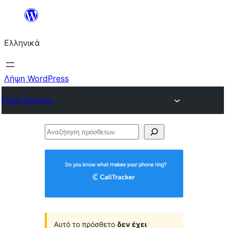
Μετάβαση
στο
Ελληνικά
περιεχόμενο
Λήψη WordPress
Plugin Directory
Αναζήτηση
πρόσθετων
Αυτό το πρόσθετο
δεν έχει