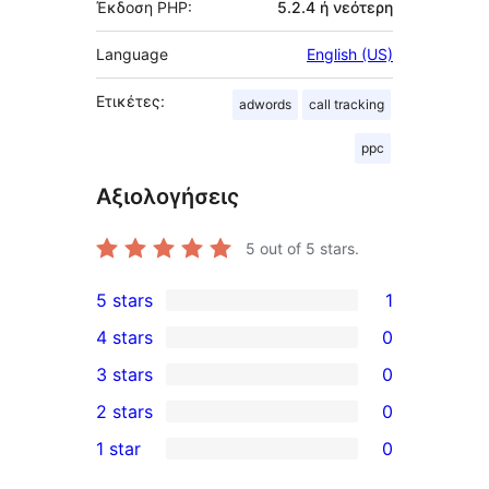
Έκδοση PHP:
5.2.4 ή νεότερη
Language
English (US)
Ετικέτες:
adwords
call tracking
ppc
Αξιολογήσεις
5
out of 5 stars.
5 stars
1
1
4 stars
0
5-
0
3 stars
0
star
4-
0
2 stars
0
review
star
3-
0
1 star
0
reviews
star
2-
0
reviews