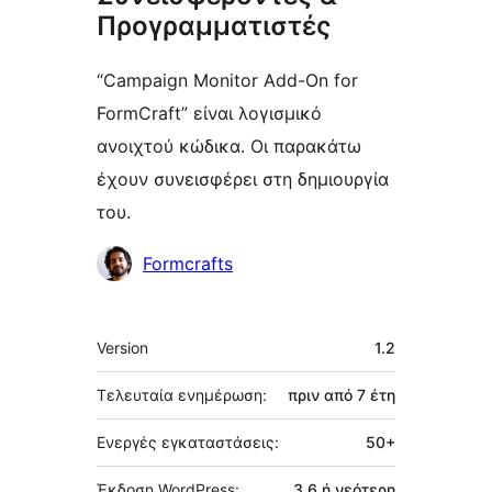
Προγραμματιστές
“Campaign Monitor Add-On for
FormCraft” είναι λογισμικό
ανοιχτού κώδικα. Οι παρακάτω
έχουν συνεισφέρει στη δημιουργία
του.
Συντελεστές
Formcrafts
Μεταστοιχεία
Version
1.2
Τελευταία ενημέρωση:
πριν από
7 έτη
Ενεργές εγκαταστάσεις:
50+
Έκδοση WordPress:
3.6 ή νεότερη