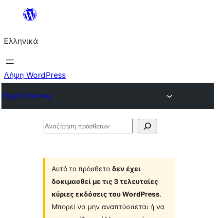
Μετάβαση
στο
Ελληνικά
περιεχόμενο
Λήψη WordPress
Plugin Directory
Αναζήτηση
πρόσθετων
Αυτό το πρόσθετο
δεν έχει
δοκιμασθεί με τις 3 τελευταίες
κύριες εκδόσεις του WordPress
.
Μπορεί να μην αναπτύσσεται ή να