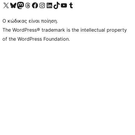
Visit our X (formerly Twitter) account
Visit our Bluesky account
Επισκεφθείτε τον λογαριασμό μας στο Mastodon
Visit our Threads account
Επισκεφτείτε τη σελίδα μας στο Facebook
Επισκεφθείτε τον λογαριασμό μας Instagram
Επισκεφθείτε τον λογαριασμό μας LinkedIn
Visit our TikTok account
Visit our YouTube channel
Visit our Tumblr account
Ο κώδικας είναι ποίηση.
The WordPress® trademark is the intellectual property
of the WordPress Foundation.