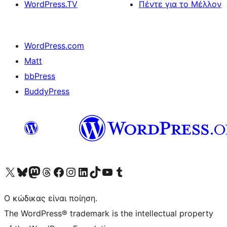
WordPress.TV
Πέντε για το Μέλλον
WordPress.com
Matt
bbPress
BuddyPress
Visit our X (formerly Twitter) account
Visit our Bluesky account
Επισκεφθείτε τον λογαριασμό μας στο Mastodon
Visit our Threads account
Επισκεφτείτε τη σελίδα μας στο Facebook
Επισκεφθείτε τον λογαριασμό μας Instagram
Επισκεφθείτε τον λογαριασμό μας LinkedIn
Visit our TikTok account
Visit our YouTube channel
Visit our Tumblr account
Ο κώδικας είναι ποίηση.
The WordPress® trademark is the intellectual property