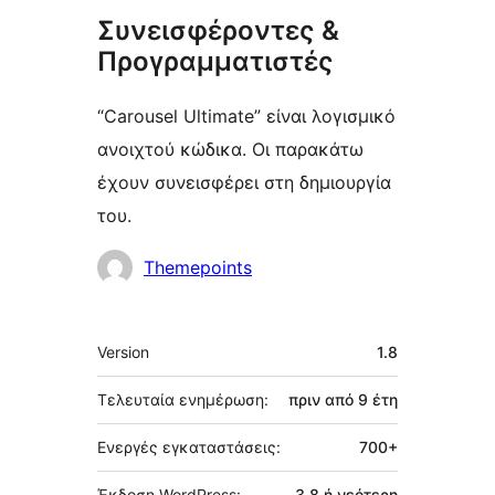
Συνεισφέροντες &
Προγραμματιστές
“Carousel Ultimate” είναι λογισμικό
ανοιχτού κώδικα. Οι παρακάτω
έχουν συνεισφέρει στη δημιουργία
του.
Συντελεστές
Themepoints
Μεταστοιχεία
Version
1.8
Τελευταία ενημέρωση:
πριν από
9 έτη
Ενεργές εγκαταστάσεις:
700+
Έκδοση WordPress:
3.8 ή νεότερη