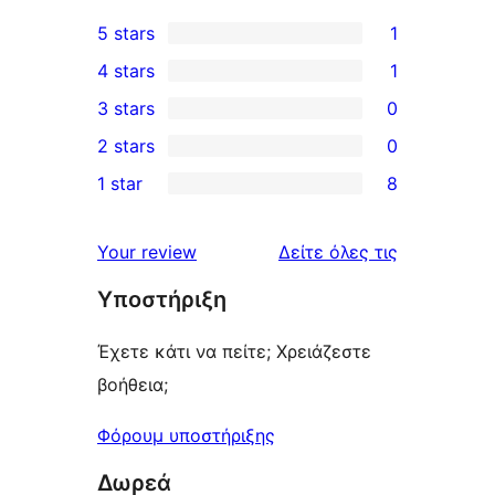
5 stars
1
1
4 stars
1
5-
1
3 stars
0
star
4-
0
2 stars
0
review
star
3-
0
1 star
8
review
star
2-
8
reviews
star
1-
κριτικές
Your review
Δείτε όλες τις
reviews
star
Υποστήριξη
reviews
Έχετε κάτι να πείτε; Χρειάζεστε
βοήθεια;
Φόρουμ υποστήριξης
Δωρεά