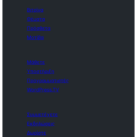
Βιτρίνα
Θέματα
Πρόσθετα
Μοτίβα
Μάθετε
Υποστήριξη
Προγραμματιστές
WordPress.TV
Συμμετέχετε
Εκδηλώσεις
Δωρίστε