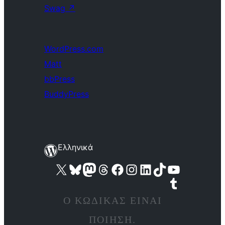
Swag
↗
WordPress.com
Matt
bbPress
BuddyPress
Ελληνικά
Visit our X (formerly Twitter) account
Visit our Bluesky account
Επισκεφθείτε τον λογαριασμό μας στο Mastodon
Visit our Threads account
Επισκεφτείτε τη σελίδα μας στο Facebook
Επισκεφθείτε τον λογαριασμό μας Instagram
Επισκεφθείτε τον λογαριασμό μας LinkedIn
Visit our TikTok account
Visit our YouTube channel
Visit our Tumblr account
Ο ΚΏΔΙΚΑΣ ΕΊΝΑΙ
ΠΟΊΗΣΗ.