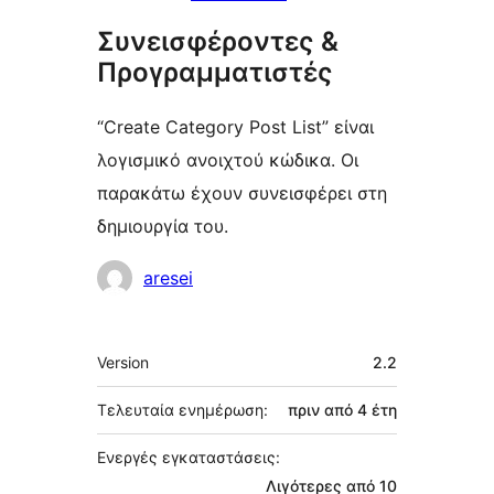
Συνεισφέροντες &
Προγραμματιστές
“Create Category Post List” είναι
λογισμικό ανοιχτού κώδικα. Οι
παρακάτω έχουν συνεισφέρει στη
δημιουργία του.
Συντελεστές
aresei
Μεταστοιχεία
Version
2.2
Τελευταία ενημέρωση:
πριν από
4 έτη
Ενεργές εγκαταστάσεις:
Λιγότερες από 10