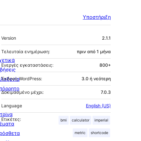
Υποστήριξη
Μεταστοιχεία
Version
2.1.1
Τελευταία ενημέρωση:
πριν από
1 μήνα
χετικά
Ενεργές εγκαταστάσεις:
800+
ιδήσεις
ιλοξενία
Έκδοση WordPress:
3.0 ή νεότερη
πόρρητο
Δοκιμασμένο μέχρι:
7.0.3
Language
English (US)
ιτρίνα
Ετικέτες:
bmi
calculator
imperial
έματα
ρόσθετα
metric
shortcode