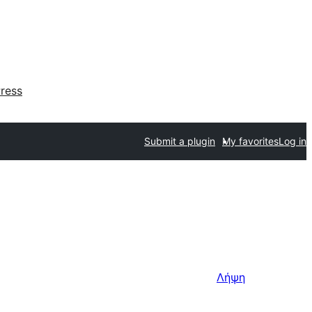
ress
Submit a plugin
My favorites
Log in
Λήψη