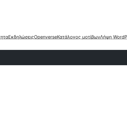
τητα
Εκδηλώσεις
Openverse
Κατάλογος μοτίβων
Λήψη WordP