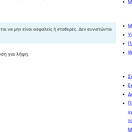
Μ
Μ
αι να μην είναι ασφαλείς ή σταθερές. Δεν συνιστώνται
Υ
Π
W
ση για λήψη.
Σ
Ε
Δ
Π
γ
τ
Μ