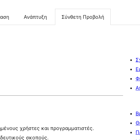
ταση
Ανάπτυξη
Σύνθετη Προβολή
Σ
Ε
Φ
Α
Β
Θ
ημένους χρήστες και προγραμματιστές.
Π
ιδευτικούς σκοπούς.