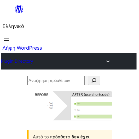
Μετάβαση
στο
Ελληνικά
περιεχόμενο
Λήψη WordPress
Plugin Directory
Αναζήτηση
πρόσθετων
Αυτό το πρόσθετο
δεν έχει