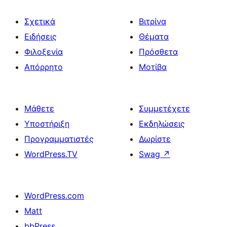
Σχετικά
Βιτρίνα
Ειδήσεις
Θέματα
Φιλοξενία
Πρόσθετα
Απόρρητο
Μοτίβα
Μάθετε
Συμμετέχετε
Υποστήριξη
Εκδηλώσεις
Προγραμματιστές
Δωρίστε
WordPress.TV
Swag
↗
WordPress.com
Matt
bbPress