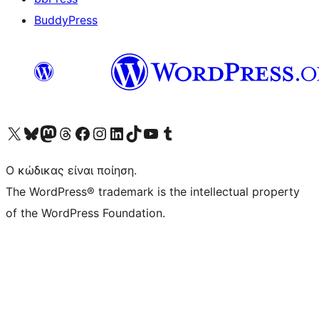
BuddyPress
Visit our X (formerly Twitter) account
Visit our Bluesky account
Επισκεφθείτε τον λογαριασμό μας στο Mastodon
Visit our Threads account
Επισκεφτείτε τη σελίδα μας στο Facebook
Επισκεφθείτε τον λογαριασμό μας Instagram
Επισκεφθείτε τον λογαριασμό μας LinkedIn
Visit our TikTok account
Visit our YouTube channel
Visit our Tumblr account
Ο κώδικας είναι ποίηση.
The WordPress® trademark is the intellectual property
of the WordPress Foundation.