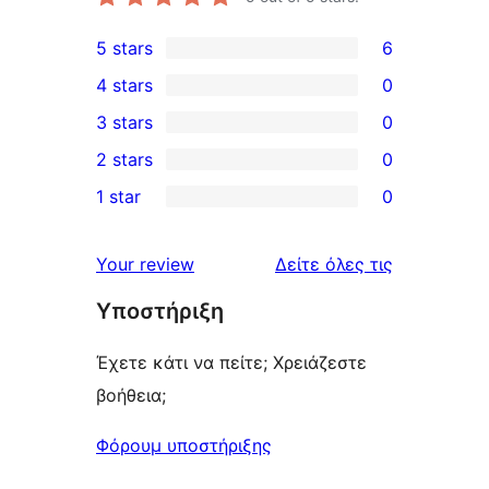
5 stars
6
6
4 stars
0
5-
0
3 stars
0
star
4-
0
2 stars
0
reviews
star
3-
0
1 star
0
reviews
star
2-
0
reviews
star
1-
κριτικές
Your review
Δείτε όλες τις
reviews
star
Υποστήριξη
reviews
Έχετε κάτι να πείτε; Χρειάζεστε
βοήθεια;
Φόρουμ υποστήριξης