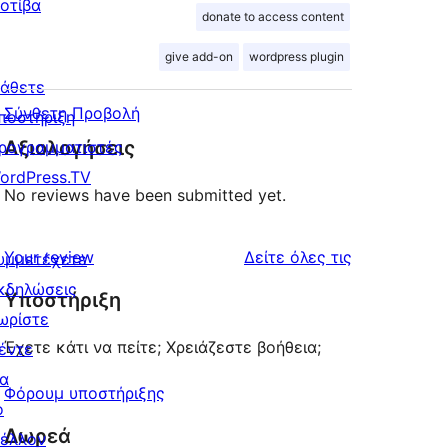
οτίβα
donate to access content
give add-on
wordpress plugin
άθετε
Σύνθετη Προβολή
ποστήριξη
Αξιολογήσεις
ρογραμματιστές
ordPress.TV
No reviews have been submitted yet.
κριτικές
Your review
Δείτε όλες τις
υμμετέχετε
κδηλώσεις
Υποστήριξη
ωρίστε
Έχετε κάτι να πείτε; Χρειάζεστε βοήθεια;
έντε
ια
Φόρουμ υποστήριξης
ο
Δωρεά
έλλον