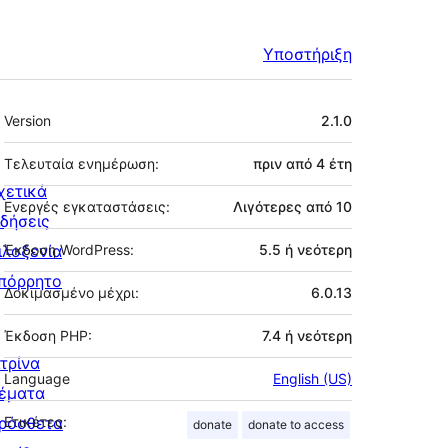
Υποστήριξη
Μεταστοιχεία
Version
2.1.0
Τελευταία ενημέρωση:
πριν από
4 έτη
χετικά
Ενεργές εγκαταστάσεις:
Λιγότερες από 10
ιδήσεις
ιλοξενία
Έκδοση WordPress:
5.5 ή νεότερη
πόρρητο
Δοκιμασμένο μέχρι:
6.0.13
Έκδοση PHP:
7.4 ή νεότερη
ιτρίνα
Language
English (US)
έματα
ρόσθετα
Ετικέτες:
donate
donate to access