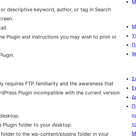
Μ
or descriptive keyword, author, or tag in Search
creen.
Μ
all.
Υ
he Plugin and instructions you may wish to print or
Π
W
Plugin.
Σ
ly requires FTP familiarity and the awareness that
Ε
ordPress Plugin incompatible with the current version
Δ
Π
γ
desktop.
τ
e Plugin folder to your desktop.
Μ
folder to the wp-content/plugins folder in your