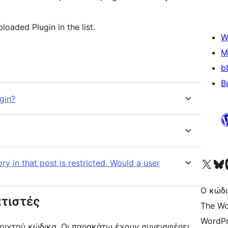
loaded Plugin in the list.
W
M
b
B
ugin?
Visit our X (formerly 
Visit ou
Επ
y in that post is restricted. Would a user
Ο κώδι
τιστές
The Wo
WordPr
ανοιχτού κώδικα. Οι παρακάτω έχουν συνεισφέρει