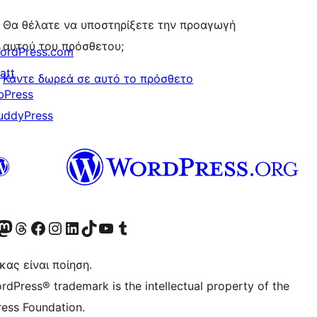
Θα θέλατε να υποστηρίξετε την προαγωγή
αυτού του πρόσθετου;
ordPress.com
att
Κάντε δωρεά σε αυτό το πρόσθετο
bPress
uddyPress
Twitter) account
r Bluesky account
ισκεφθείτε τον λογαριασμό μας στο Mastodon
Visit our Threads account
Επισκεφτείτε τη σελίδα μας στο Facebook
Επισκεφθείτε τον λογαριασμό μας Instagram
Επισκεφθείτε τον λογαριασμό μας LinkedIn
Visit our TikTok account
Visit our YouTube channel
Visit our Tumblr account
κας είναι ποίηση.
rdPress® trademark is the intellectual property of the
ess Foundation.