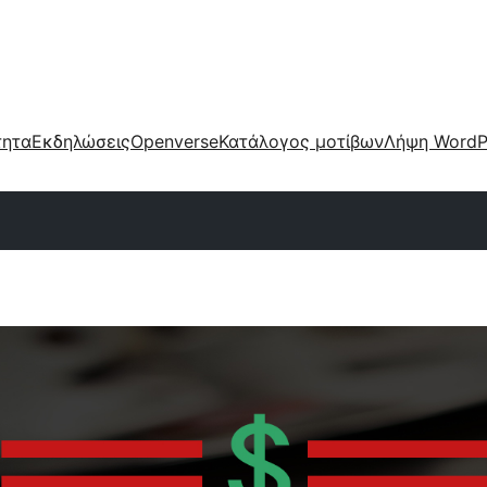
τητα
Εκδηλώσεις
Openverse
Κατάλογος μοτίβων
Λήψη WordP