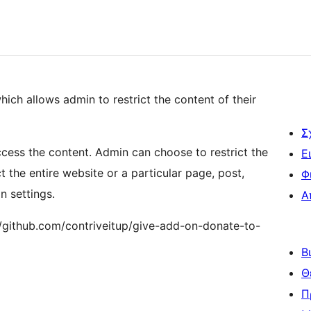
hich allows admin to restrict the content of their
Σ
cess the content. Admin can choose to restrict the
Ε
t the entire website or a particular page, post,
Φ
n settings.
Α
//github.com/contriveitup/give-add-on-donate-to-
Β
Θ
Π