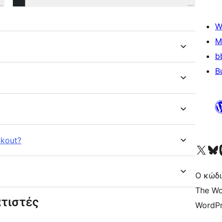
W
M
b
B
ckout?
Visit our X (formerly 
Visit ou
Επ
Ο κώδι
The Wo
τιστές
WordPr