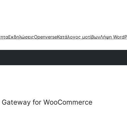
τητα
Εκδηλώσεις
Openverse
Κατάλογος μοτίβων
Λήψη WordP
t Gateway for WooCommerce