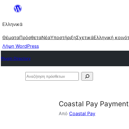
Μετάβαση
στο
Ελληνικά
περιεχόμενο
Θέματα
Πρόσθετα
Νέα
Υποστήριξη
Σχετικά
Ελληνική κοινό
Λήψη WordPress
Plugin Directory
Αναζήτηση
πρόσθετων
Coastal Pay Paymen
Από
Coastal Pay