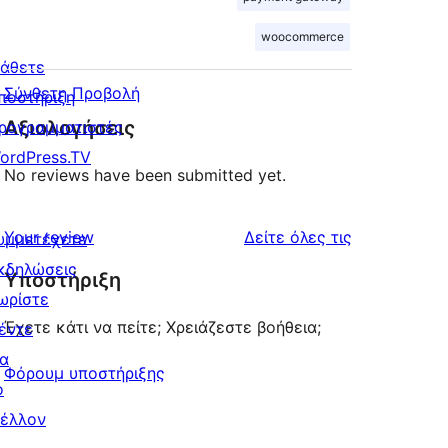
woocommerce
άθετε
Σύνθετη Προβολή
ποστήριξη
Αξιολογήσεις
ρογραμματιστές
ordPress.TV
No reviews have been submitted yet.
κριτικές
Your review
Δείτε όλες τις
υμμετέχετε
κδηλώσεις
Υποστήριξη
ωρίστε
Έχετε κάτι να πείτε; Χρειάζεστε βοήθεια;
έντε
ια
Φόρουμ υποστήριξης
ο
έλλον