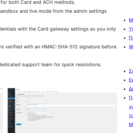
 for both Card and ACH methods.
andbox and live mode from the admin settings
Μ
entials with the Card gateway settings so you only
Υ
Π
 verified with an HMAC-SHA-512 signature before
W
edicated support team for quick resolutions.
Σ
Ε
Δ
Π
γ
τ
Μ