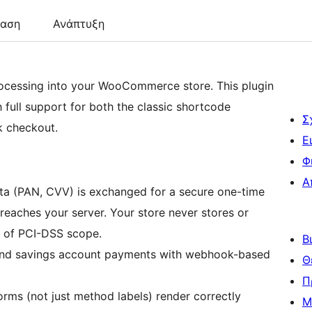
ταση
Ανάπτυξη
rocessing into your WooCommerce store. This plugin
 full support for both the classic shortcode
Σ
 checkout.
Ε
Φ
Α
a (PAN, CVV) is exchanged for a secure one-time
 reaches your server. Your store never stores or
t of PCI-DSS scope.
Β
nd savings account payments with webhook-based
Θ
Π
orms (not just method labels) render correctly
Μ