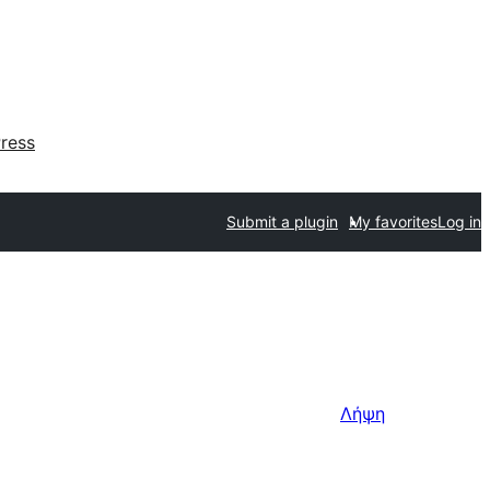
ress
Submit a plugin
My favorites
Log in
Λήψη