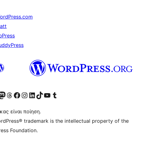
ordPress.com
att
bPress
uddyPress
Twitter) account
r Bluesky account
ισκεφθείτε τον λογαριασμό μας στο Mastodon
Visit our Threads account
Επισκεφτείτε τη σελίδα μας στο Facebook
Επισκεφθείτε τον λογαριασμό μας Instagram
Επισκεφθείτε τον λογαριασμό μας LinkedIn
Visit our TikTok account
Visit our YouTube channel
Visit our Tumblr account
κας είναι ποίηση.
rdPress® trademark is the intellectual property of the
ess Foundation.