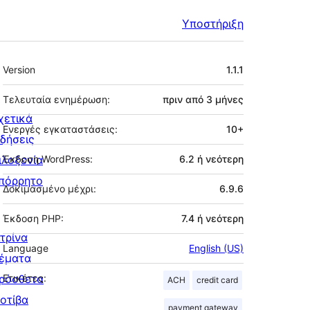
Υποστήριξη
Μεταστοιχεία
Version
1.1.1
Τελευταία ενημέρωση:
πριν από
3 μήνες
χετικά
Ενεργές εγκαταστάσεις:
10+
ιδήσεις
ιλοξενία
Έκδοση WordPress:
6.2 ή νεότερη
πόρρητο
Δοκιμασμένο μέχρι:
6.9.6
Έκδοση PHP:
7.4 ή νεότερη
ιτρίνα
Language
English (US)
έματα
ρόσθετα
Ετικέτες:
ACH
credit card
οτίβα
payment gateway