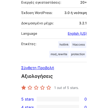
Ενεργές εγκαταστάσεις:
20+
Έκδοση WordPress:
3.0 ή νεότερη
Δοκιμασμένο μέχρι:
3.2.1
Language
English (US)
Ετικέτες:
hotlink
htaccess
mod_rewrite
protection
Σύνθετη Προβολή
Αξιολογήσεις
1
out of 5 stars.
5 stars
0
0
4 stars
0