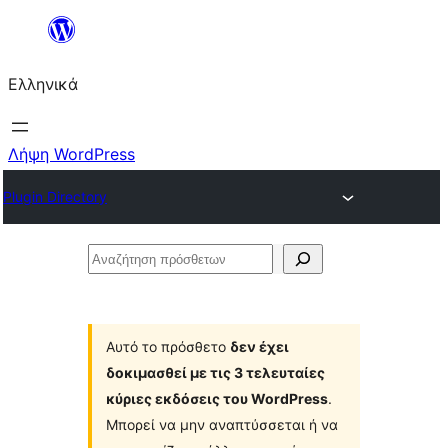
Μετάβαση
στο
Ελληνικά
περιεχόμενο
Λήψη WordPress
Plugin Directory
Αναζήτηση
πρόσθετων
Αυτό το πρόσθετο
δεν έχει
δοκιμασθεί με τις 3 τελευταίες
κύριες εκδόσεις του WordPress
.
Μπορεί να μην αναπτύσσεται ή να