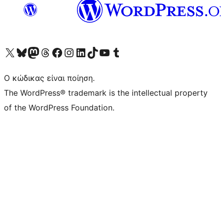
Visit our X (formerly Twitter) account
Visit our Bluesky account
Επισκεφθείτε τον λογαριασμό μας στο Mastodon
Visit our Threads account
Επισκεφτείτε τη σελίδα μας στο Facebook
Επισκεφθείτε τον λογαριασμό μας Instagram
Επισκεφθείτε τον λογαριασμό μας LinkedIn
Visit our TikTok account
Visit our YouTube channel
Visit our Tumblr account
Ο κώδικας είναι ποίηση.
The WordPress® trademark is the intellectual property
of the WordPress Foundation.