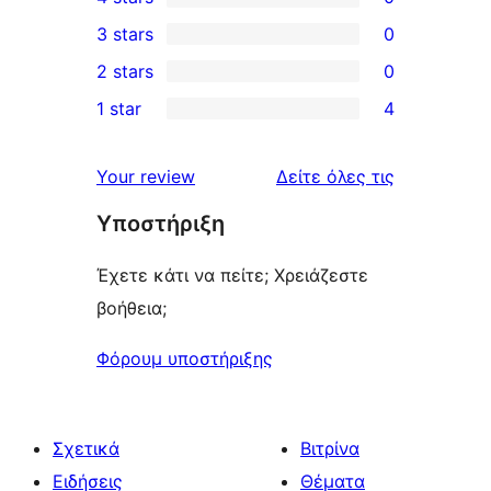
5-
0
3 stars
0
star
4-
0
2 stars
0
reviews
star
3-
0
1 star
4
reviews
star
2-
4
reviews
star
1-
κριτικές
Your review
Δείτε όλες τις
reviews
star
Υποστήριξη
reviews
Έχετε κάτι να πείτε; Χρειάζεστε
βοήθεια;
Φόρουμ υποστήριξης
Σχετικά
Βιτρίνα
Ειδήσεις
Θέματα