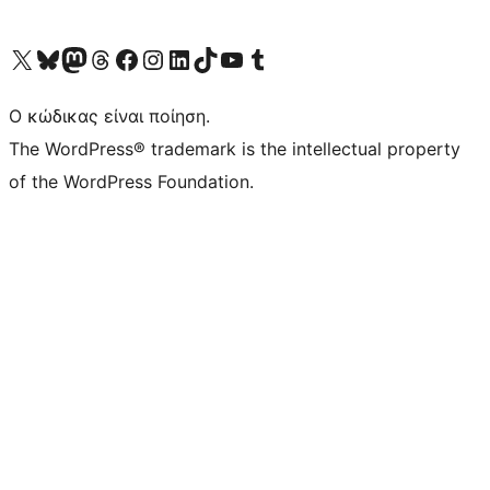
Visit our X (formerly Twitter) account
Visit our Bluesky account
Επισκεφθείτε τον λογαριασμό μας στο Mastodon
Visit our Threads account
Επισκεφτείτε τη σελίδα μας στο Facebook
Επισκεφθείτε τον λογαριασμό μας Instagram
Επισκεφθείτε τον λογαριασμό μας LinkedIn
Visit our TikTok account
Visit our YouTube channel
Visit our Tumblr account
Ο κώδικας είναι ποίηση.
The WordPress® trademark is the intellectual property
of the WordPress Foundation.