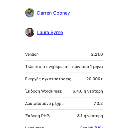
Darren Cooney
Laura Byrne
Μεταστοιχεία
Version
2.21.0
Τελευταία ενημέρωση:
πριν από
1 μήνα
Ενεργές εγκαταστάσεις:
20,000+
Έκδοση WordPress:
6.4.0 ή νεότερη
Δοκιμασμένο μέχρι:
7.0.2
Έκδοση PHP:
8.1 ή νεότερη
Language
English (US)