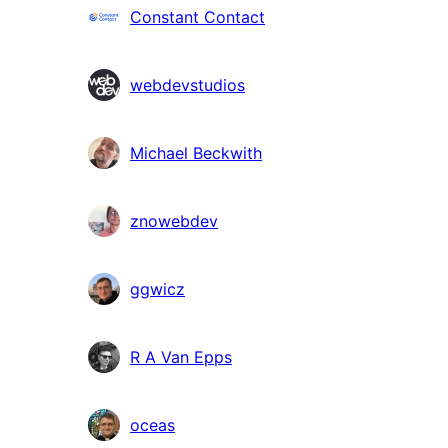
Συντελεστές
Constant Contact
webdevstudios
Michael Beckwith
znowebdev
ggwicz
R A Van Epps
oceas