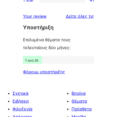
reviews
star
2-
41
reviews
star
1-
κριτικές
Your review
Δείτε όλες τις
reviews
star
Υποστήριξη
reviews
Επιλυμένα θέματα τους
τελευταίους δύο μήνες:
7 από 26
Φόρουμ υποστήριξης
Σχετικά
Βιτρίνα
Ειδήσεις
Θέματα
Φιλοξενία
Πρόσθετα
Απόρρητο
Μοτίβα