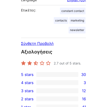
Ετικέτες:
constant contact
contacts
marketing
newsletter
Σύνθετη Προβολή
Αξιολογήσεις
2.7
out of 5 stars.
5 stars
30
30
4 stars
3
5-
3
3 stars
12
star
4-
12
2 stars
16
reviews
star
3-
16
1 star
41