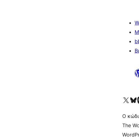
W
M
b
B
Visit our X (formerly 
Visit ou
Επ
Ο κώδι
The Wo
WordPr