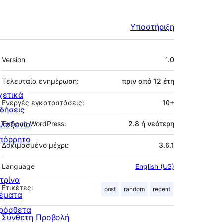
Υποστήριξη
Μεταστοιχεία
Version
1.0
Τελευταία ενημέρωση:
πριν από
12 έτη
χετικά
Ενεργές εγκαταστάσεις:
10+
ιδήσεις
ιλοξενία
Έκδοση WordPress:
2.8 ή νεότερη
πόρρητο
Δοκιμασμένο μέχρι:
3.6.1
Language
English (US)
ιτρίνα
Ετικέτες:
post
random
recent
έματα
ρόσθετα
Σύνθετη Προβολή