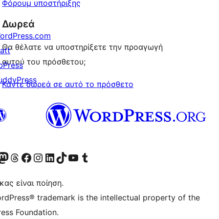
Φόρουμ υποστήριξης
Δωρεά
ordPress.com
Θα θέλατε να υποστηρίξετε την προαγωγή
att
αυτού του πρόσθετου;
bPress
uddyPress
Κάντε δωρεά σε αυτό το πρόσθετο
Twitter) account
r Bluesky account
ισκεφθείτε τον λογαριασμό μας στο Mastodon
Visit our Threads account
Επισκεφτείτε τη σελίδα μας στο Facebook
Επισκεφθείτε τον λογαριασμό μας Instagram
Επισκεφθείτε τον λογαριασμό μας LinkedIn
Visit our TikTok account
Visit our YouTube channel
Visit our Tumblr account
κας είναι ποίηση.
rdPress® trademark is the intellectual property of the
ess Foundation.