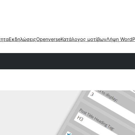
τητα
Εκδηλώσεις
Openverse
Κατάλογος μοτίβων
Λήψη WordP