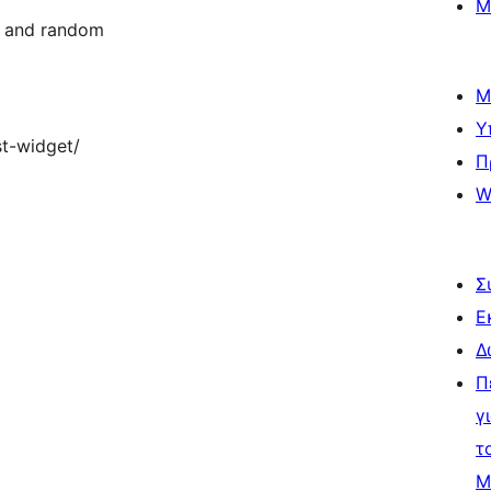
Μ
t and random
Μ
Υ
st-widget/
Π
W
Σ
Ε
Δ
Π
γ
τ
Μ