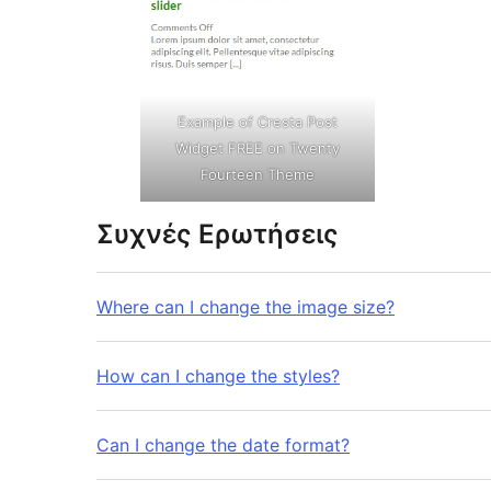
Example of Cresta Post
Widget FREE on Twenty
Fourteen Theme
Συχνές Ερωτήσεις
Where can I change the image size?
How can I change the styles?
Can I change the date format?