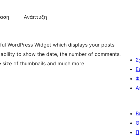
ταση
Ανάπτυξη
ful WordPress Widget which displays your posts
 ability to show the date, the number of comments,
Σ
e size of thumbnails and much more.
Ε
Φ
Α
Β
Θ
Π