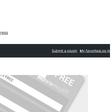
ress
Submit a plugin
My favorites
Log in