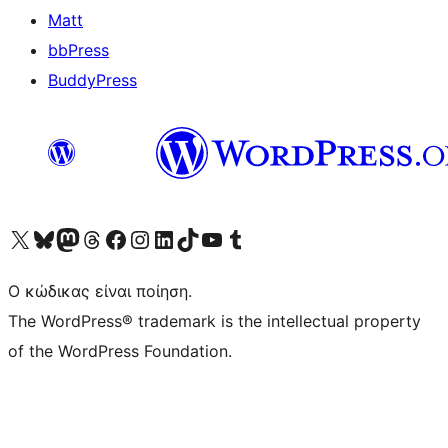
Matt
bbPress
BuddyPress
Visit our X (formerly Twitter) account
Visit our Bluesky account
Επισκεφθείτε τον λογαριασμό μας στο Mastodon
Visit our Threads account
Επισκεφτείτε τη σελίδα μας στο Facebook
Επισκεφθείτε τον λογαριασμό μας Instagram
Επισκεφθείτε τον λογαριασμό μας LinkedIn
Visit our TikTok account
Visit our YouTube channel
Visit our Tumblr account
Ο κώδικας είναι ποίηση.
The WordPress® trademark is the intellectual property
of the WordPress Foundation.