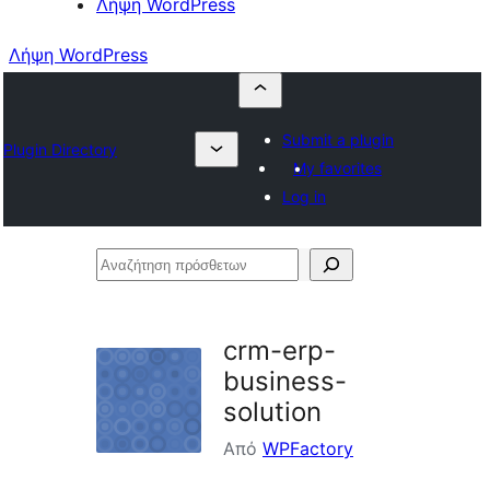
Λήψη WordPress
Λήψη WordPress
Submit a plugin
Plugin Directory
My favorites
Log in
Αναζήτηση
πρόσθετων
crm-erp-
business-
solution
Από
WPFactory