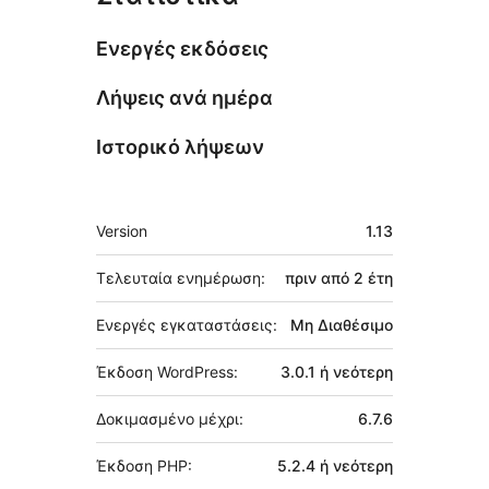
Ενεργές εκδόσεις
Λήψεις ανά ημέρα
Ιστορικό λήψεων
Μεταστοιχεία
Version
1.13
Τελευταία ενημέρωση:
πριν από
2 έτη
Ενεργές εγκαταστάσεις:
Μη Διαθέσιμο
Έκδοση WordPress:
3.0.1 ή νεότερη
Δοκιμασμένο μέχρι:
6.7.6
Έκδοση PHP:
5.2.4 ή νεότερη