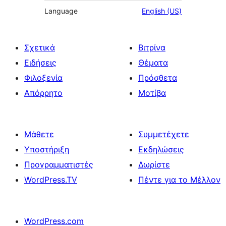
Language
English (US)
Σχετικά
Βιτρίνα
Ειδήσεις
Θέματα
Φιλοξενία
Πρόσθετα
Απόρρητο
Μοτίβα
Μάθετε
Συμμετέχετε
Υποστήριξη
Εκδηλώσεις
Προγραμματιστές
Δωρίστε
WordPress.TV
Πέντε για το Μέλλον
WordPress.com