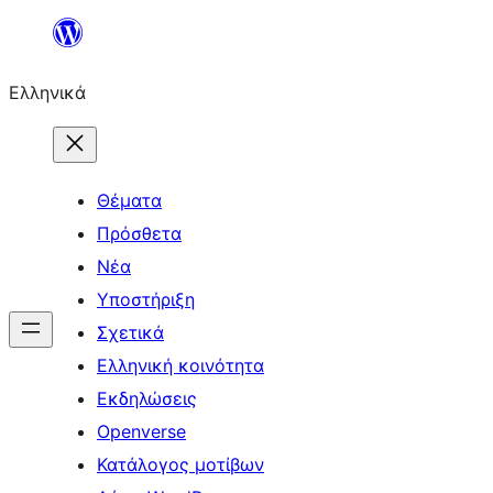
Μετάβαση
στο
Ελληνικά
περιεχόμενο
Θέματα
Πρόσθετα
Νέα
Υποστήριξη
Σχετικά
Ελληνική κοινότητα
Εκδηλώσεις
Openverse
Κατάλογος μοτίβων