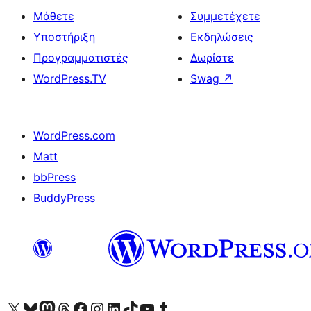
Μάθετε
Συμμετέχετε
Υποστήριξη
Εκδηλώσεις
Προγραμματιστές
Δωρίστε
WordPress.TV
Swag
↗
WordPress.com
Matt
bbPress
BuddyPress
Visit our X (formerly Twitter) account
Visit our Bluesky account
Επισκεφθείτε τον λογαριασμό μας στο Mastodon
Visit our Threads account
Επισκεφτείτε τη σελίδα μας στο Facebook
Επισκεφθείτε τον λογαριασμό μας Instagram
Επισκεφθείτε τον λογαριασμό μας LinkedIn
Visit our TikTok account
Visit our YouTube channel
Visit our Tumblr account