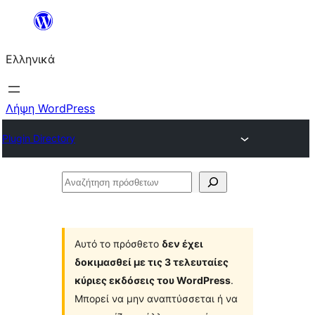
Μετάβαση
στο
Ελληνικά
περιεχόμενο
Λήψη WordPress
Plugin Directory
Αναζήτηση
πρόσθετων
Αυτό το πρόσθετο
δεν έχει
δοκιμασθεί με τις 3 τελευταίες
κύριες εκδόσεις του WordPress
.
Μπορεί να μην αναπτύσσεται ή να