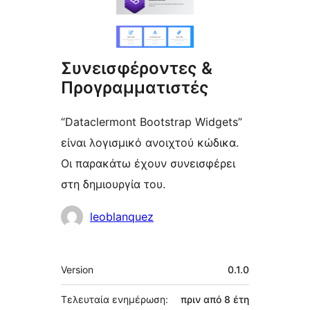
Συνεισφέροντες &
Προγραμματιστές
“Dataclermont Bootstrap Widgets”
είναι λογισμικό ανοιχτού κώδικα.
Οι παρακάτω έχουν συνεισφέρει
στη δημιουργία του.
Συντελεστές
leoblanquez
Μεταστοιχεία
Version
0.1.0
Τελευταία ενημέρωση:
πριν από
8 έτη