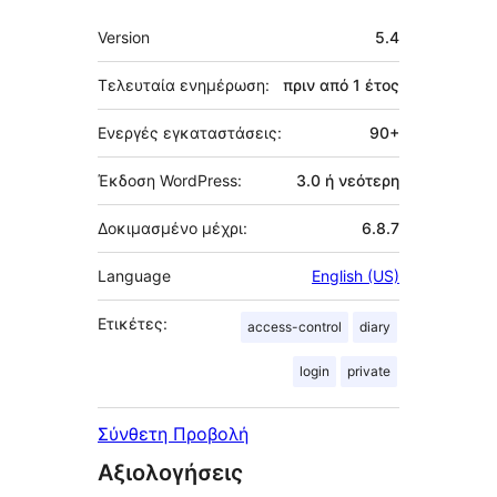
Μεταστοιχεία
Version
5.4
Τελευταία ενημέρωση:
πριν από
1 έτος
Ενεργές εγκαταστάσεις:
90+
Έκδοση WordPress:
3.0 ή νεότερη
Δοκιμασμένο μέχρι:
6.8.7
Language
English (US)
Ετικέτες:
access-control
diary
login
private
Σύνθετη Προβολή
Αξιολογήσεις