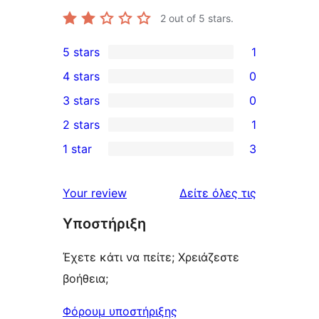
2
out of 5 stars.
5 stars
1
1
4 stars
0
5-
0
3 stars
0
star
4-
0
2 stars
1
review
star
3-
1
1 star
3
reviews
star
2-
3
reviews
star
1-
κριτικές
Your review
Δείτε όλες τις
review
star
Υποστήριξη
reviews
Έχετε κάτι να πείτε; Χρειάζεστε
βοήθεια;
Φόρουμ υποστήριξης