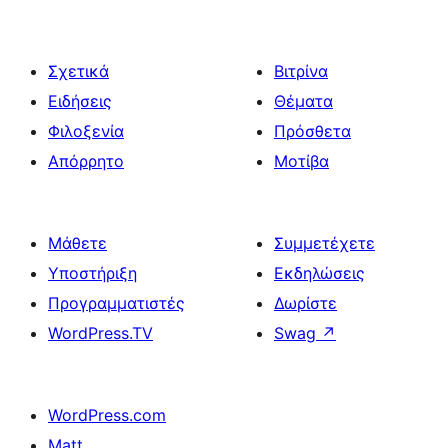
Σχετικά
Βιτρίνα
Ειδήσεις
Θέματα
Φιλοξενία
Πρόσθετα
Απόρρητο
Μοτίβα
Μάθετε
Συμμετέχετε
Υποστήριξη
Εκδηλώσεις
Προγραμματιστές
Δωρίστε
WordPress.TV
Swag
↗
WordPress.com
Matt