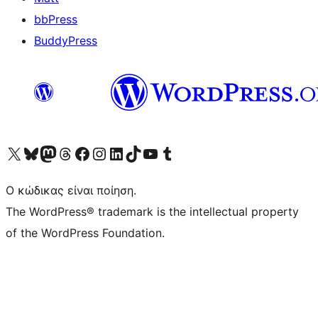
bbPress
BuddyPress
Visit our X (formerly Twitter) account
Visit our Bluesky account
Επισκεφθείτε τον λογαριασμό μας στο Mastodon
Visit our Threads account
Επισκεφτείτε τη σελίδα μας στο Facebook
Επισκεφθείτε τον λογαριασμό μας Instagram
Επισκεφθείτε τον λογαριασμό μας LinkedIn
Visit our TikTok account
Visit our YouTube channel
Visit our Tumblr account
Ο κώδικας είναι ποίηση.
The WordPress® trademark is the intellectual property
of the WordPress Foundation.