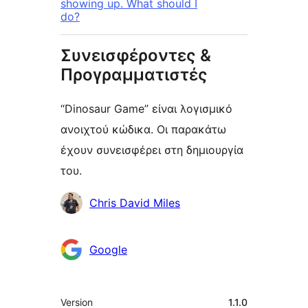
showing up. What should I
do?
Συνεισφέροντες &
Προγραμματιστές
“Dinosaur Game” είναι λογισμικό
ανοιχτού κώδικα. Οι παρακάτω
έχουν συνεισφέρει στη δημιουργία
του.
Συντελεστές
Chris David Miles
Google
Μεταστοιχεία
Version
1.1.0