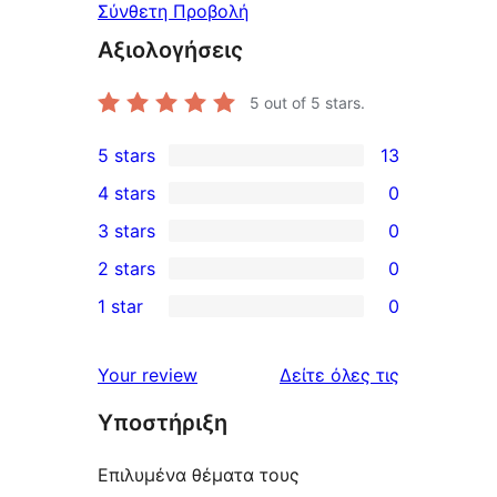
Σύνθετη Προβολή
Αξιολογήσεις
5
out of 5 stars.
5 stars
13
13
4 stars
0
5-
0
3 stars
0
star
4-
0
2 stars
0
reviews
star
3-
0
1 star
0
reviews
star
2-
0
reviews
star
1-
κριτικές
Your review
Δείτε όλες τις
reviews
star
Υποστήριξη
reviews
Επιλυμένα θέματα τους