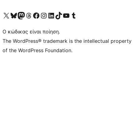
Visit our X (formerly Twitter) account
Visit our Bluesky account
Επισκεφθείτε τον λογαριασμό μας στο Mastodon
Visit our Threads account
Επισκεφτείτε τη σελίδα μας στο Facebook
Επισκεφθείτε τον λογαριασμό μας Instagram
Επισκεφθείτε τον λογαριασμό μας LinkedIn
Visit our TikTok account
Visit our YouTube channel
Visit our Tumblr account
Ο κώδικας είναι ποίηση.
The WordPress® trademark is the intellectual property
of the WordPress Foundation.