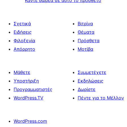
Κάντε δωρεά σε αυτό το πρόσθετο
Σχετικά
Βιτρίνα
Ειδήσεις
Θέματα
Φιλοξενία
Πρόσθετα
Απόρρητο
Μοτίβα
Μάθετε
Συμμετέχετε
Υποστήριξη
Εκδηλώσεις
Προγραμματιστές
Δωρίστε
WordPress.TV
Πέντε για το Μέλλον
WordPress.com