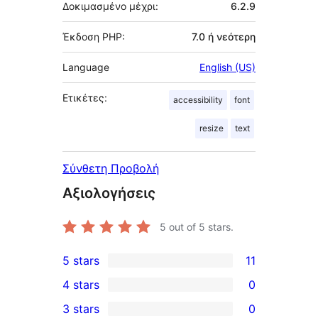
Δοκιμασμένο μέχρι:
6.2.9
Έκδοση PHP:
7.0 ή νεότερη
Language
English (US)
Ετικέτες:
accessibility
font
resize
text
Σύνθετη Προβολή
Αξιολογήσεις
5
out of 5 stars.
5 stars
11
11
4 stars
0
5-
0
3 stars
0
star
4-