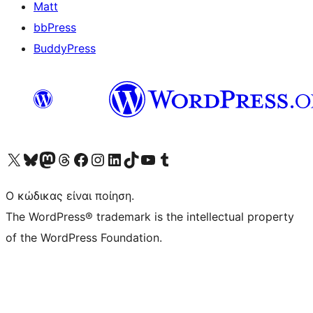
Matt
bbPress
BuddyPress
Visit our X (formerly Twitter) account
Visit our Bluesky account
Επισκεφθείτε τον λογαριασμό μας στο Mastodon
Visit our Threads account
Επισκεφτείτε τη σελίδα μας στο Facebook
Επισκεφθείτε τον λογαριασμό μας Instagram
Επισκεφθείτε τον λογαριασμό μας LinkedIn
Visit our TikTok account
Visit our YouTube channel
Visit our Tumblr account
Ο κώδικας είναι ποίηση.
The WordPress® trademark is the intellectual property
of the WordPress Foundation.