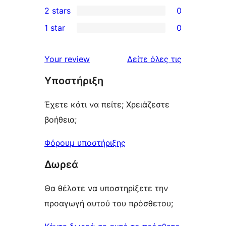
0
2 stars
0
reviews
star
3-
0
1 star
0
reviews
star
2-
0
reviews
star
1-
κριτικές
Your review
Δείτε όλες τις
reviews
star
Υποστήριξη
reviews
Έχετε κάτι να πείτε; Χρειάζεστε
βοήθεια;
Φόρουμ υποστήριξης
Δωρεά
Θα θέλατε να υποστηρίξετε την
προαγωγή αυτού του πρόσθετου;