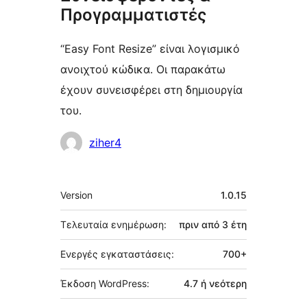
Προγραμματιστές
“Easy Font Resize” είναι λογισμικό
ανοιχτού κώδικα. Οι παρακάτω
έχουν συνεισφέρει στη δημιουργία
του.
Συντελεστές
ziher4
Μεταστοιχεία
Version
1.0.15
Τελευταία ενημέρωση:
πριν από
3 έτη
Ενεργές εγκαταστάσεις:
700+
Έκδοση WordPress:
4.7 ή νεότερη