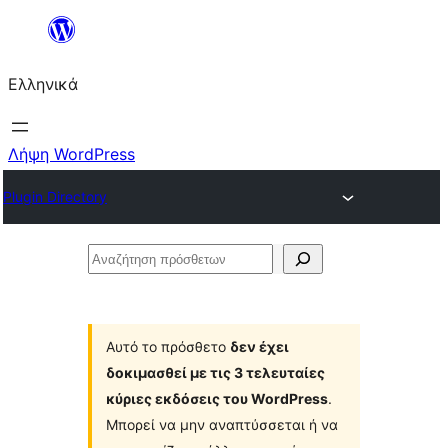
Μετάβαση
στο
Ελληνικά
περιεχόμενο
Λήψη WordPress
Plugin Directory
Αναζήτηση
πρόσθετων
Αυτό το πρόσθετο
δεν έχει
δοκιμασθεί με τις 3 τελευταίες
κύριες εκδόσεις του WordPress
.
Μπορεί να μην αναπτύσσεται ή να