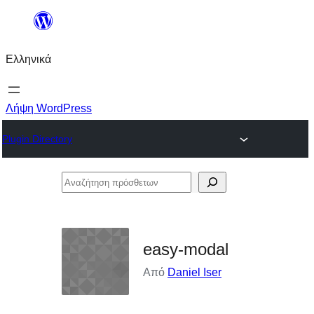
Μετάβαση
στο
Ελληνικά
περιεχόμενο
Λήψη WordPress
Plugin Directory
Αναζήτηση
πρόσθετων
easy-modal
Από
Daniel Iser