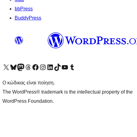
bbPress
BuddyPress
Visit our X (formerly Twitter) account
Visit our Bluesky account
Επισκεφθείτε τον λογαριασμό μας στο Mastodon
Visit our Threads account
Επισκεφτείτε τη σελίδα μας στο Facebook
Επισκεφθείτε τον λογαριασμό μας Instagram
Επισκεφθείτε τον λογαριασμό μας LinkedIn
Visit our TikTok account
Visit our YouTube channel
Visit our Tumblr account
Ο κώδικας είναι ποίηση.
The WordPress® trademark is the intellectual property of the
WordPress Foundation.