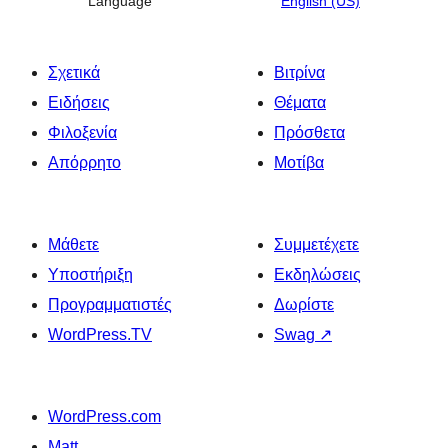
Language
English (US)
Σχετικά
Βιτρίνα
Ειδήσεις
Θέματα
Φιλοξενία
Πρόσθετα
Απόρρητο
Μοτίβα
Μάθετε
Συμμετέχετε
Υποστήριξη
Εκδηλώσεις
Προγραμματιστές
Δωρίστε
WordPress.TV
Swag
↗
WordPress.com
Matt