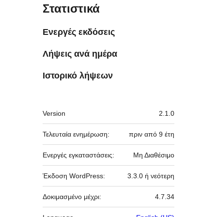
Στατιστικά
Ενεργές εκδόσεις
Λήψεις ανά ημέρα
Ιστορικό λήψεων
Μεταστοιχεία
Version
2.1.0
Τελευταία ενημέρωση:
πριν από
9 έτη
Ενεργές εγκαταστάσεις:
Μη Διαθέσιμο
Έκδοση WordPress:
3.3.0 ή νεότερη
Δοκιμασμένο μέχρι:
4.7.34