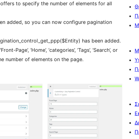
offers to specify the number of elements for all
Θ
Π
been added, so you can now configure pagination
Μ
pagination_control_get_ppp($Entity) has been added.
ront-Page’, ‘Home’, ‘categories’, ‘Tags’, ‘Search’, or
Μ
 the number of elements on the page.
Υ
Π
W
Σ
Ε
Δ
Π