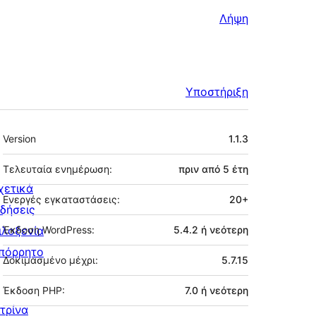
Λήψη
Υποστήριξη
Μεταστοιχεία
Version
1.1.3
Τελευταία ενημέρωση:
πριν από
5 έτη
χετικά
Ενεργές εγκαταστάσεις:
20+
ιδήσεις
ιλοξενία
Έκδοση WordPress:
5.4.2 ή νεότερη
πόρρητο
Δοκιμασμένο μέχρι:
5.7.15
Έκδοση PHP:
7.0 ή νεότερη
ιτρίνα