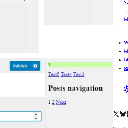
γ
τ
Μ
W
M
b
B
Visit our X (formerly 
Visit ou
Επ