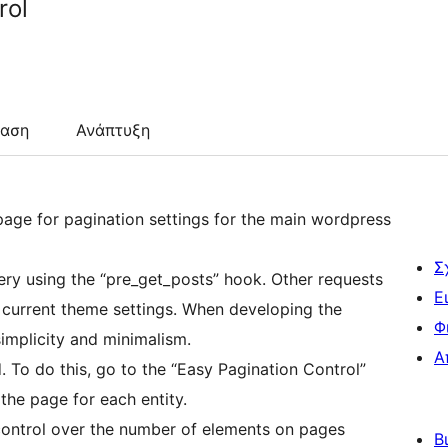
rol
ταση
Ανάπτυξη
 page for pagination settings for the main wordpress
Σ
ry using the “pre_get_posts” hook. Other requests
Ε
e current theme settings. When developing the
Φ
mplicity and minimalism.
Α
d. To do this, go to the “Easy Pagination Control”
the page for each entity.
control over the number of elements on pages
Β