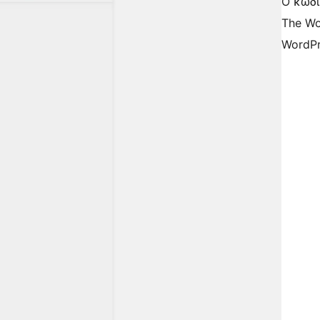
Ο κώδι
The Wo
WordPr