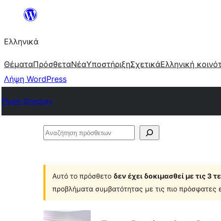
Μετάβαση
στο
Ελληνικά
περιεχόμενο
Θέματα
Πρόσθετα
Νέα
Υποστήριξη
Σχετικά
Ελληνική κοινό
Λήψη WordPress
Plugin Directory
Αναζήτηση
πρόσθετων
Αυτό το πρόσθετο
δεν έχει δοκιμασθεί με τις 3 
προβλήματα συμβατότητας με τις πιο πρόσφατες ε