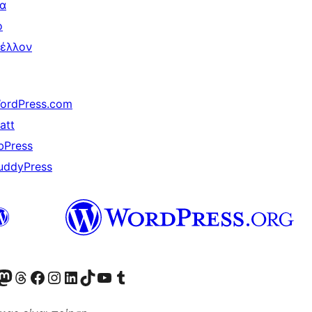
ια
ο
έλλον
ordPress.com
att
bPress
uddyPress
Twitter) account
r Bluesky account
ισκεφθείτε τον λογαριασμό μας στο Mastodon
Visit our Threads account
Επισκεφτείτε τη σελίδα μας στο Facebook
Επισκεφθείτε τον λογαριασμό μας Instagram
Επισκεφθείτε τον λογαριασμό μας LinkedIn
Visit our TikTok account
Visit our YouTube channel
Visit our Tumblr account