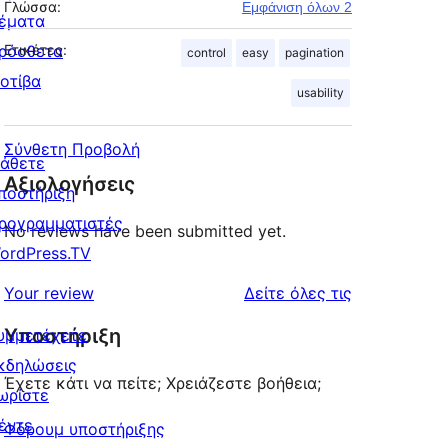
Γλώσσα:
Εμφάνιση όλων 2
έματα
ρόσθετα
Ετικέτες:
control
easy
pagination
οτίβα
usability
Σύνθετη Προβολή
άθετε
Αξιολογήσεις
ποστήριξη
ρογραμματιστές
No reviews have been submitted yet.
ordPress.TV
κριτικές
Your review
Δείτε όλες τις
Υποστήριξη
υμμετέχετε
κδηλώσεις
Έχετε κάτι να πείτε; Χρειάζεστε βοήθεια;
ωρίστε
έντε
Φόρουμ υποστήριξης