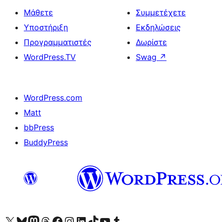
Μάθετε
Συμμετέχετε
Υποστήριξη
Εκδηλώσεις
Προγραμματιστές
Δωρίστε
WordPress.TV
Swag
↗
WordPress.com
Matt
bbPress
BuddyPress
Visit our X (formerly Twitter) account
Visit our Bluesky account
Επισκεφθείτε τον λογαριασμό μας στο Mastodon
Visit our Threads account
Επισκεφτείτε τη σελίδα μας στο Facebook
Επισκεφθείτε τον λογαριασμό μας Instagram
Επισκεφθείτε τον λογαριασμό μας LinkedIn
Visit our TikTok account
Visit our YouTube channel
Visit our Tumblr account