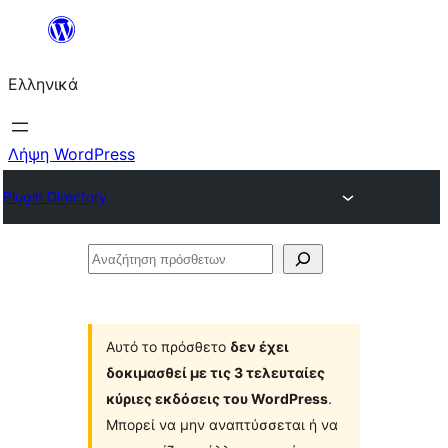
Μετάβαση
στο
Ελληνικά
περιεχόμενο
Λήψη WordPress
Plugin Directory
Αναζήτηση
πρόσθετων
Αυτό το πρόσθετο
δεν έχει
δοκιμασθεί με τις 3 τελευταίες
κύριες εκδόσεις του WordPress
.
Μπορεί να μην αναπτύσσεται ή να