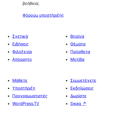
βοήθεια;
Φόρουμ υποστήριξης
Σχετικά
Βιτρίνα
Ειδήσεις
Θέματα
Φιλοξενία
Πρόσθετα
Απόρρητο
Μοτίβα
Μάθετε
Συμμετέχετε
Υποστήριξη
Εκδηλώσεις
Προγραμματιστές
Δωρίστε
WordPress.TV
Swag
↗