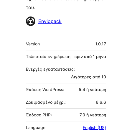
του.
Συντελεστές
Enviopack
Μεταστοιχεία
Version
1.0.17
Τελευταία ενημέρωση:
πριν από
1 μήνα
Ενεργές εγκαταστάσεις:
Λιγότερες από 10
Έκδοση WordPress:
5.4 ή νεότερη
Δοκιμασμένο μέχρι:
6.6.6
Έκδοση PHP:
7.0 ή νεότερη
Language
English (US)