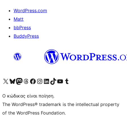
WordPress.com
Matt
bbPress
BuddyPress
Visit our X (formerly Twitter) account
Visit our Bluesky account
Επισκεφθείτε τον λογαριασμό μας στο Mastodon
Visit our Threads account
Επισκεφτείτε τη σελίδα μας στο Facebook
Επισκεφθείτε τον λογαριασμό μας Instagram
Επισκεφθείτε τον λογαριασμό μας LinkedIn
Visit our TikTok account
Visit our YouTube channel
Visit our Tumblr account
Ο κώδικας είναι ποίηση.
The WordPress® trademark is the intellectual property
of the WordPress Foundation.