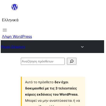
Μετάβαση
στο
Ελληνικά
περιεχόμενο
Λήψη WordPress
Plugin Directory
Αναζήτηση
πρόσθετων
Αυτό το πρόσθετο
δεν έχει
δοκιμασθεί με τις 3 τελευταίες
κύριες εκδόσεις του WordPress
.
Μπορεί να μην αναπτύσσεται ή να