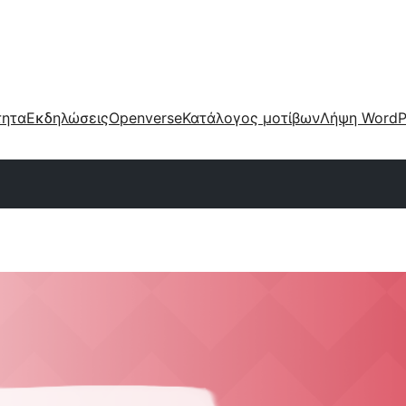
τητα
Εκδηλώσεις
Openverse
Κατάλογος μοτίβων
Λήψη WordP