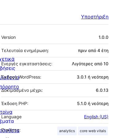
Υποστήριξη
Μεταστοιχεία
Version
1.0.0
Τελευταία ενημέρωση:
πριν από
4 έτη
χετικά
Ενεργές εγκαταστάσεις:
Λιγότερες από 10
ιδήσεις
ιλοξενία
Έκδοση WordPress:
3.0.1 ή νεότερη
πόρρητο
Δοκιμασμένο μέχρι:
6.0.13
Έκδοση PHP:
5.1.0 ή νεότερη
ιτρίνα
Language
English (US)
έματα
ρόσθετα
Ετικέτες:
analytics
core web vitals