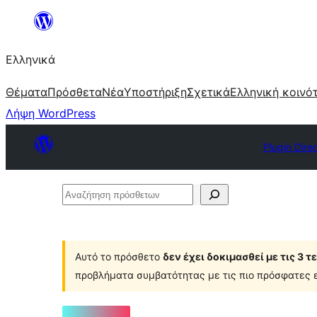
Μετάβαση
στο
Ελληνικά
περιεχόμενο
Θέματα
Πρόσθετα
Νέα
Υποστήριξη
Σχετικά
Ελληνική κοινό
Λήψη WordPress
Plugin Dire
Αναζήτηση
πρόσθετων
Αυτό το πρόσθετο
δεν έχει δοκιμασθεί με τις 3 
προβλήματα συμβατότητας με τις πιο πρόσφατες ε