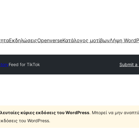
τητα
Εκδηλώσεις
Openverse
Κατάλογος μοτίβων
Λήψη WordP
ctory
Feed for TikTok
Submit a 
τελευταίες κύριες εκδόσεις του WordPress
. Μπορεί να μην αναπτύ
κδόσεις του WordPress.