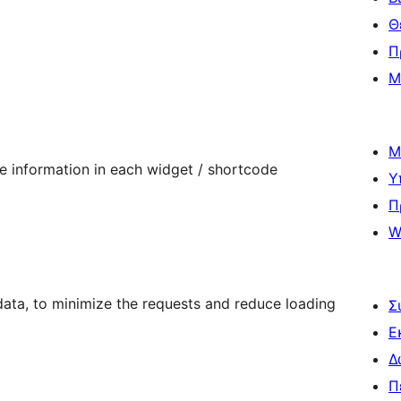
Θ
Π
Μ
Μ
e information in each widget / shortcode
Υ
Π
W
data, to minimize the requests and reduce loading
Σ
Ε
Δ
Π