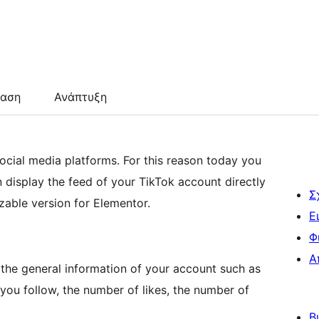
ταση
Ανάπτυξη
cial media platforms. For this reason today you
 display the feed of your TikTok account directly
Σ
zable version for Elementor.
Ε
Φ
Α
y the general information of your account such as
you follow, the number of likes, the number of
Β