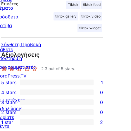
Ετικέτες:
Tiktok
tiktok feed
έματα
ρόσθετα
tiktok gallery
tiktok video
οτίβα
tiktok widget
Σύνθετη Προβολή
άθετε
Αξιολογήσεις
ποστήριξη
ρογραμματιστές
2.3
out of 5 stars.
ordPress.TV
5 stars
1
1
4 stars
0
5-
0
υμμετέχετε
3 stars
0
star
4-
0
κδηλώσεις
2 stars
0
review
star
3-
0
ωρίστε
1 star
2
reviews
star
2-
έντε
2