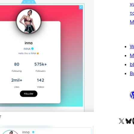
γ
τ
Μ
W
M
b
B
r
Visit our X (formerly 
Visit ou
Επ