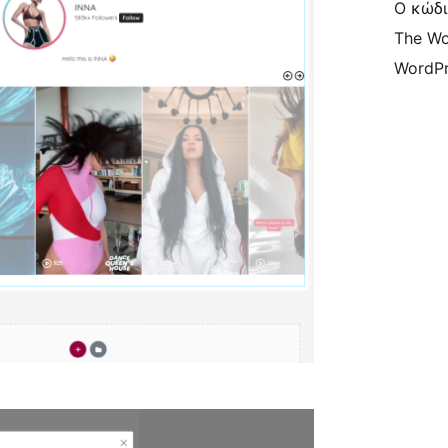
Ο κώδι
The Wo
WordPr