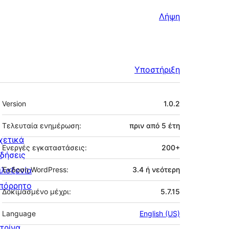
Λήψη
Υποστήριξη
Μεταστοιχεία
Version
1.0.2
Τελευταία ενημέρωση:
πριν από
5 έτη
χετικά
Ενεργές εγκαταστάσεις:
200+
ιδήσεις
ιλοξενία
Έκδοση WordPress:
3.4 ή νεότερη
πόρρητο
Δοκιμασμένο μέχρι:
5.7.15
Language
English (US)
ιτρίνα