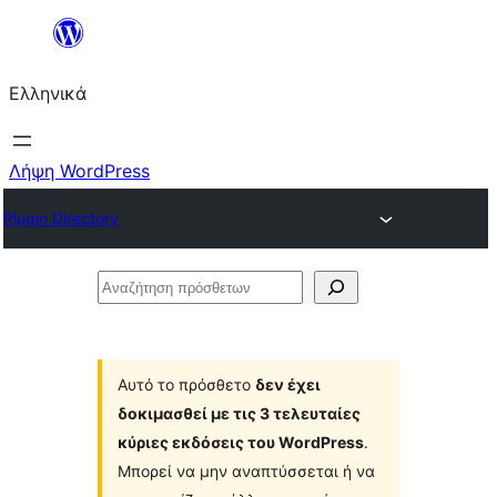
Μετάβαση
στο
Ελληνικά
περιεχόμενο
Λήψη WordPress
Plugin Directory
Αναζήτηση
πρόσθετων
Αυτό το πρόσθετο
δεν έχει
δοκιμασθεί με τις 3 τελευταίες
κύριες εκδόσεις του WordPress
.
Μπορεί να μην αναπτύσσεται ή να