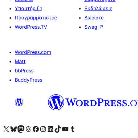
Υποστήριξη
Εκδηλώσεις
Προγραμματιστές
Δωρίστε
WordPress.TV
Swag
↗
WordPress.com
Matt
bbPress
BuddyPress
Visit our X (formerly Twitter) account
Visit our Bluesky account
Επισκεφθείτε τον λογαριασμό μας στο Mastodon
Visit our Threads account
Επισκεφτείτε τη σελίδα μας στο Facebook
Επισκεφθείτε τον λογαριασμό μας Instagram
Επισκεφθείτε τον λογαριασμό μας LinkedIn
Visit our TikTok account
Visit our YouTube channel
Visit our Tumblr account