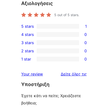
Αξιολογήσεις
5
out of 5 stars.
5 stars
1
1
4 stars
0
5-
0
3 stars
0
star
4-
0
2 stars
0
review
star
3-
0
1 star
0
reviews
star
2-
0
reviews
star
1-
κριτικές
Your review
Δείτε όλες τις
reviews
star
Υποστήριξη
reviews
Έχετε κάτι να πείτε; Χρειάζεστε
βοήθεια;