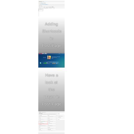
Adding
Shortcode
in
Post/Page
Have a
look at
the
player in
Post/Page