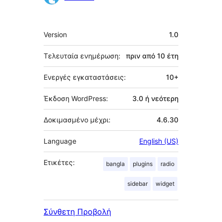
Μεταστοιχεία
Version
1.0
Τελευταία ενημέρωση:
πριν από
10 έτη
Ενεργές εγκαταστάσεις:
10+
Έκδοση WordPress:
3.0 ή νεότερη
Δοκιμασμένο μέχρι:
4.6.30
Language
English (US)
Ετικέτες:
bangla
plugins
radio
sidebar
widget
Σύνθετη Προβολή