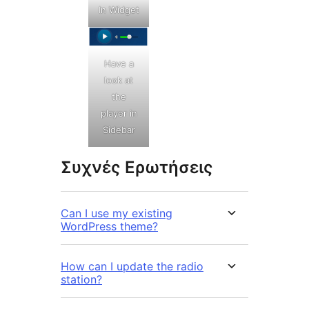
In Widget
Have a
look at
the
player in
Sidebar
Συχνές Ερωτήσεις
Can I use my existing
WordPress theme?
How can I update the radio
station?