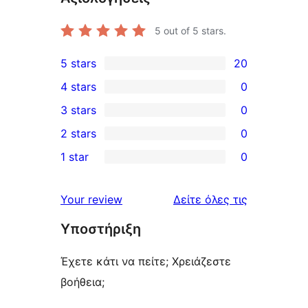
5
out of 5 stars.
5 stars
20
20
4 stars
0
5-
0
3 stars
0
star
4-
0
2 stars
0
reviews
star
3-
0
1 star
0
reviews
star
2-
0
reviews
star
1-
κριτικές
Your review
Δείτε όλες τις
reviews
star
Υποστήριξη
reviews
Έχετε κάτι να πείτε; Χρειάζεστε
βοήθεια;