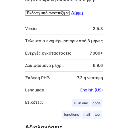
Λήψη
Μεταστοιχεία
Version
2.5.3
Τελευταία ενημέρωση:
πριν από
8 μήνες
Ενεργές εγκαταστάσεις:
7,000+
Δοκιμασμένο μέχρι:
6.9.6
Έκδοση PHP:
7.2 ή νεότερη
Language
English (US)
Ετικέτες:
all in one
code
functions
mail
tool
Αξιολογήσεις