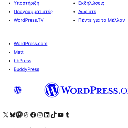
Υποστήριξη
Εκδηλώσεις
Προγραμματιστές
Δωρίστε
WordPress.TV
Πέντε για το Μέλλον
WordPress.com
Matt
bbPress
BuddyPress
Visit our X (formerly Twitter) account
Visit our Bluesky account
Επισκεφθείτε τον λογαριασμό μας στο Mastodon
Visit our Threads account
Επισκεφτείτε τη σελίδα μας στο Facebook
Επισκεφθείτε τον λογαριασμό μας Instagram
Επισκεφθείτε τον λογαριασμό μας LinkedIn
Visit our TikTok account
Visit our YouTube channel
Visit our Tumblr account