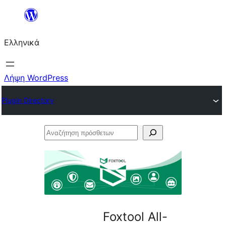
Μετάβαση
στο
Ελληνικά
περιεχόμενο
Λήψη WordPress
Plugin Directory
Αναζήτηση
πρόσθετων
Foxtool All-