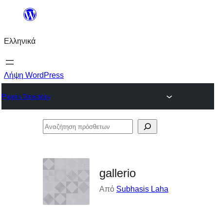
Μετάβαση
στο
Ελληνικά
περιεχόμενο
Λήψη WordPress
Plugin Directory
Αναζήτηση
πρόσθετων
gallerio
Από
Subhasis Laha