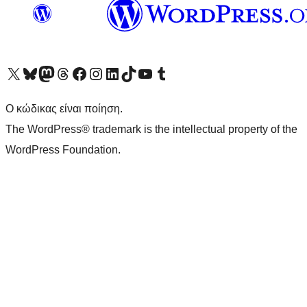
Visit our X (formerly Twitter) account
Visit our Bluesky account
Επισκεφθείτε τον λογαριασμό μας στο Mastodon
Visit our Threads account
Επισκεφτείτε τη σελίδα μας στο Facebook
Επισκεφθείτε τον λογαριασμό μας Instagram
Επισκεφθείτε τον λογαριασμό μας LinkedIn
Visit our TikTok account
Visit our YouTube channel
Visit our Tumblr account
Ο κώδικας είναι ποίηση.
The WordPress® trademark is the intellectual property of the
WordPress Foundation.