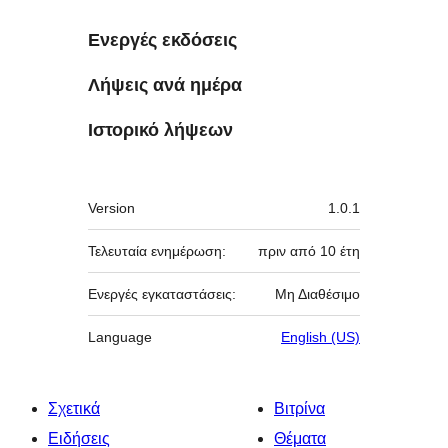
Ενεργές εκδόσεις
Λήψεις ανά ημέρα
Ιστορικό λήψεων
Μεταστοιχεία
Version
1.0.1
Τελευταία ενημέρωση:
πριν από
10 έτη
Ενεργές εγκαταστάσεις:
Μη Διαθέσιμο
Language
English (US)
Σχετικά
Βιτρίνα
Ειδήσεις
Θέματα