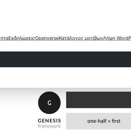
τητα
Εκδηλώσεις
Openverse
Κατάλογος μοτίβων
Λήψη WordP