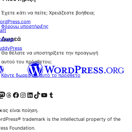
Έχετε κάτι να πείτε; Χρειάζεστε βοήθεια;
ordPress.com
Φόρουμ υποστήριξης
att
Δωρεά
bPress
uddyPress
Θα θέλατε να υποστηρίξετε την προαγωγή
αυτού του πρόσθετου;
Κάντε δωρεά σε αυτό το πρόσθετο
Twitter) account
r Bluesky account
ισκεφθείτε τον λογαριασμό μας στο Mastodon
Visit our Threads account
Επισκεφτείτε τη σελίδα μας στο Facebook
Επισκεφθείτε τον λογαριασμό μας Instagram
Επισκεφθείτε τον λογαριασμό μας LinkedIn
Visit our TikTok account
Visit our YouTube channel
Visit our Tumblr account
κας είναι ποίηση.
rdPress® trademark is the intellectual property of the
ess Foundation.