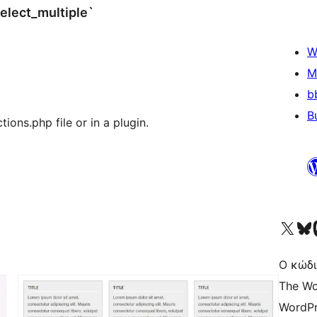
elect_multiple`
W
M
b
B
ions.php file or in a plugin.
Visit our X (formerly 
Visit ou
Επ
Ο κώδι
The Wo
WordPr