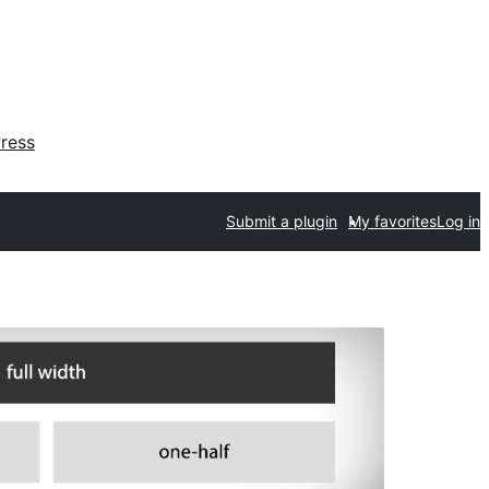
ress
Submit a plugin
My favorites
Log in