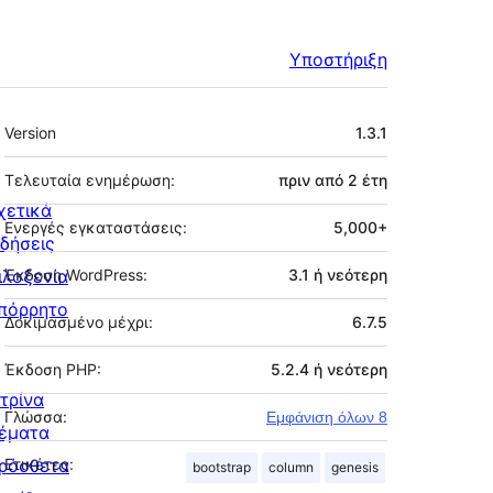
Υποστήριξη
Μεταστοιχεία
Version
1.3.1
Τελευταία ενημέρωση:
πριν από
2 έτη
χετικά
Ενεργές εγκαταστάσεις:
5,000+
ιδήσεις
ιλοξενία
Έκδοση WordPress:
3.1 ή νεότερη
πόρρητο
Δοκιμασμένο μέχρι:
6.7.5
Έκδοση PHP:
5.2.4 ή νεότερη
ιτρίνα
Γλώσσα:
Εμφάνιση όλων 8
έματα
ρόσθετα
Ετικέτες:
bootstrap
column
genesis