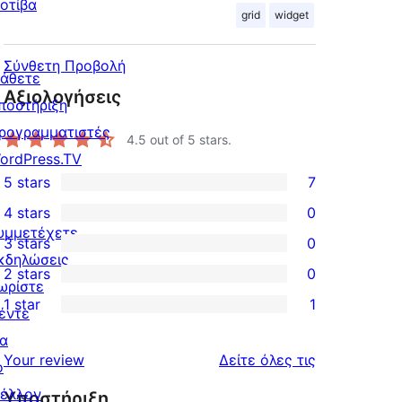
οτίβα
grid
widget
Σύνθετη Προβολή
άθετε
Αξιολογήσεις
ποστήριξη
ρογραμματιστές
4.5
out of 5 stars.
ordPress.TV
5 stars
7
7
4 stars
0
5-
0
υμμετέχετε
3 stars
0
star
4-
0
κδηλώσεις
2 stars
0
reviews
star
3-
0
ωρίστε
1 star
1
reviews
star
2-
έντε
1
reviews
star
ια
1-
κριτικές
Your review
Δείτε όλες τις
reviews
ο
star
έλλον
Υποστήριξη
review