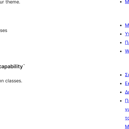
Μ
ur theme.
Μ
sses
Υ
Π
W
apability`
Σ
n classes.
Ε
Δ
Π
γ
τ
Μ