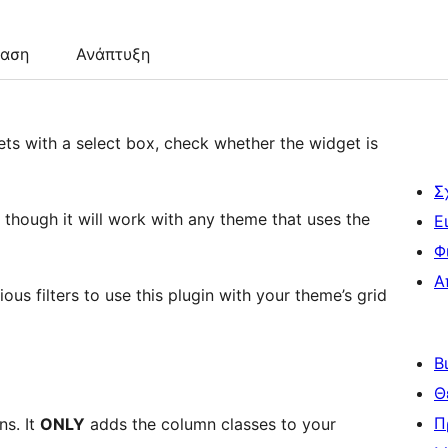
ταση
Ανάπτυξη
ets with a select box, check whether the widget is
Σ
, though it will work with any theme that uses the
Ε
Φ
Α
us filters to use this plugin with your theme’s grid
Β
Θ
Π
s. It
ONLY
adds the column classes to your