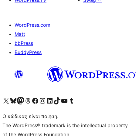
WordPress.TV
Swag
↗
WordPress.com
Matt
bbPress
BuddyPress
Visit our X (formerly Twitter) account
Visit our Bluesky account
Επισκεφθείτε τον λογαριασμό μας στο Mastodon
Visit our Threads account
Επισκεφτείτε τη σελίδα μας στο Facebook
Επισκεφθείτε τον λογαριασμό μας Instagram
Επισκεφθείτε τον λογαριασμό μας LinkedIn
Visit our TikTok account
Visit our YouTube channel
Visit our Tumblr account
Ο κώδικας είναι ποίηση.
The WordPress® trademark is the intellectual property
of the WordPress Foundation.