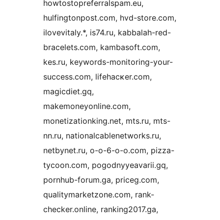
howtostopreferralspam.eu,
hulfingtonpost.com, hvd-store.com,
ilovevitaly.*, is74.ru, kabbalah-red-
bracelets.com, kambasoft.com,
kes.ru, keywords-monitoring-your-
success.com, lifehacĸer.com,
magicdiet.gq,
makemoneyonline.com,
monetizationking.net, mts.ru, mts-
nn.ru, nationalcablenetworks.ru,
netbynet.ru, o-o-6-o-o.com, pizza-
tycoon.com, pogodnyyeavarii.gq,
pornhub-forum.ga, priceg.com,
qualitymarketzone.com, rank-
checker.online, ranking2017.ga,