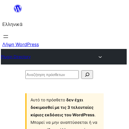
Μετάβαση
στο
Ελληνικά
περιεχόμενο
Λήψη WordPress
Plugin Directory
Αναζήτηση
πρόσθετων
Αυτό το πρόσθετο
δεν έχει
δοκιμασθεί με τις 3 τελευταίες
κύριες εκδόσεις του WordPress
.
Μπορεί να μην αναπτύσσεται ή να