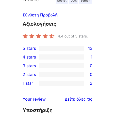
botnet
bots
semalt
Σύνθετη Προβολή
Αξιολογήσεις
4.4
out of 5 stars.
5 stars
13
13
4 stars
1
5-
1
3 stars
0
star
4-
0
2 stars
0
reviews
star
3-
0
1 star
2
review
star
2-
2
reviews
star
1-
κριτικές
Your review
Δείτε όλες τις
reviews
star
Υποστήριξη
reviews