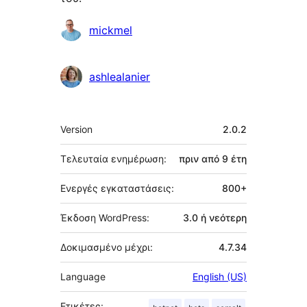
Συντελεστές
mickmel
ashlealanier
Μεταστοιχεία
Version
2.0.2
Τελευταία ενημέρωση:
πριν από
9 έτη
Ενεργές εγκαταστάσεις:
800+
Έκδοση WordPress:
3.0 ή νεότερη
Δοκιμασμένο μέχρι:
4.7.34
Language
English (US)
Ετικέτες: