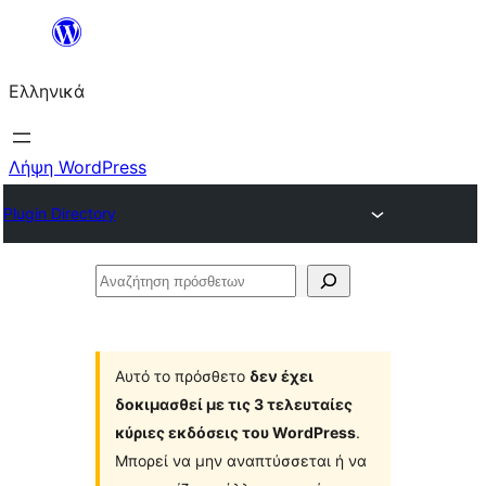
Μετάβαση
στο
Ελληνικά
περιεχόμενο
Λήψη WordPress
Plugin Directory
Αναζήτηση
πρόσθετων
Αυτό το πρόσθετο
δεν έχει
δοκιμασθεί με τις 3 τελευταίες
κύριες εκδόσεις του WordPress
.
Μπορεί να μην αναπτύσσεται ή να