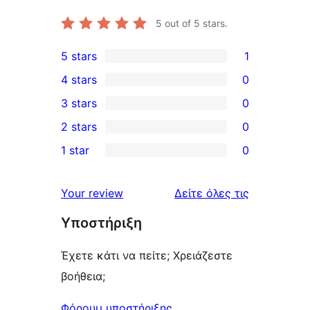
5
out of 5 stars.
5 stars
1
1
4 stars
0
5-
0
3 stars
0
star
4-
0
2 stars
0
review
star
3-
0
1 star
0
reviews
star
2-
0
reviews
star
1-
κριτικές
Your review
Δείτε όλες τις
reviews
star
Υποστήριξη
reviews
Έχετε κάτι να πείτε; Χρειάζεστε
βοήθεια;
Φόρουμ υποστήριξης