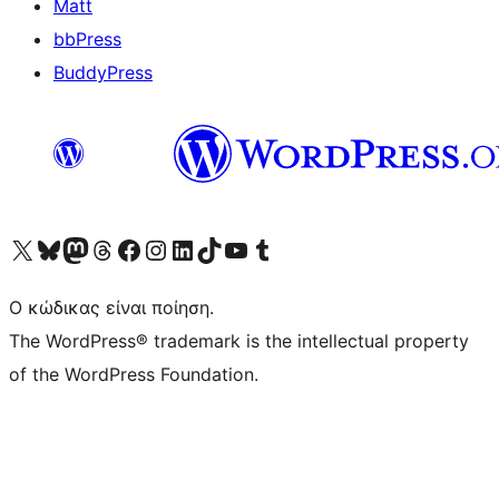
Matt
bbPress
BuddyPress
Visit our X (formerly Twitter) account
Visit our Bluesky account
Επισκεφθείτε τον λογαριασμό μας στο Mastodon
Visit our Threads account
Επισκεφτείτε τη σελίδα μας στο Facebook
Επισκεφθείτε τον λογαριασμό μας Instagram
Επισκεφθείτε τον λογαριασμό μας LinkedIn
Visit our TikTok account
Visit our YouTube channel
Visit our Tumblr account
Ο κώδικας είναι ποίηση.
The WordPress® trademark is the intellectual property
of the WordPress Foundation.