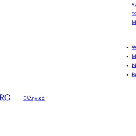
γ
τ
Μ
W
M
b
B
Ελληνικά