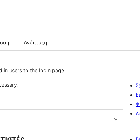
ταση
Ανάπτυξη
 in users to the login page.
cessary.
Σ
Ε
Φ
Α
τιστές
Β