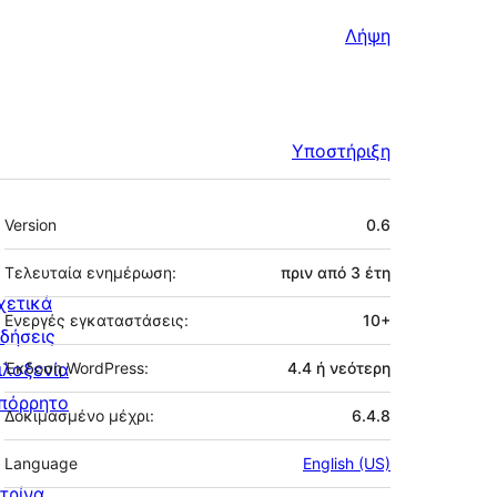
Λήψη
Υποστήριξη
Μεταστοιχεία
Version
0.6
Τελευταία ενημέρωση:
πριν από
3 έτη
χετικά
Ενεργές εγκαταστάσεις:
10+
ιδήσεις
ιλοξενία
Έκδοση WordPress:
4.4 ή νεότερη
πόρρητο
Δοκιμασμένο μέχρι:
6.4.8
Language
English (US)
ιτρίνα