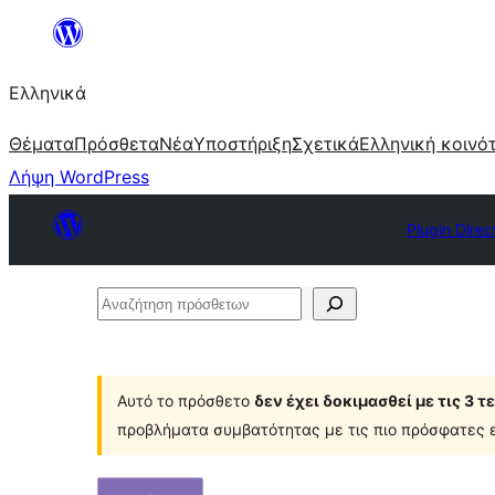
Μετάβαση
στο
Ελληνικά
περιεχόμενο
Θέματα
Πρόσθετα
Νέα
Υποστήριξη
Σχετικά
Ελληνική κοινό
Λήψη WordPress
Plugin Direc
Αναζήτηση
πρόσθετων
Αυτό το πρόσθετο
δεν έχει δοκιμασθεί με τις 3 
προβλήματα συμβατότητας με τις πιο πρόσφατες ε