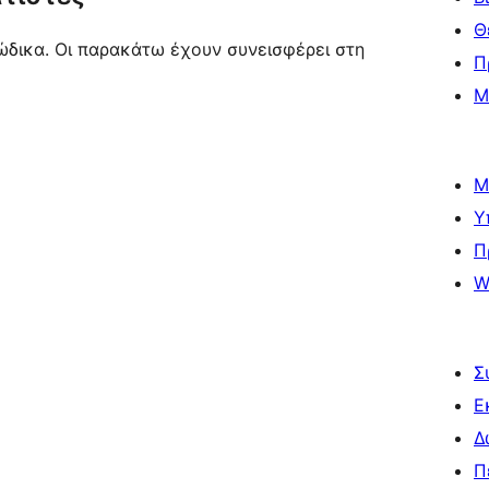
Θ
κώδικα. Οι παρακάτω έχουν συνεισφέρει στη
Π
Μ
Μ
Υ
Π
W
Σ
Ε
Δ
Π