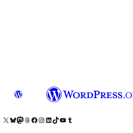
Visit our X (formerly Twitter) account
Visit our Bluesky account
Επισκεφθείτε τον λογαριασμό μας στο Mastodon
Visit our Threads account
Επισκεφτείτε τη σελίδα μας στο Facebook
Επισκεφθείτε τον λογαριασμό μας Instagram
Επισκεφθείτε τον λογαριασμό μας LinkedIn
Visit our TikTok account
Visit our YouTube channel
Visit our Tumblr account