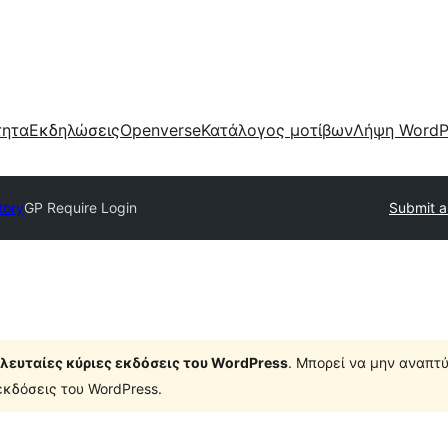
τητα
Εκδηλώσεις
Openverse
Κατάλογος μοτίβων
Λήψη WordP
tory
GP Require Login
Submit a
τελευταίες κύριες εκδόσεις του WordPress
. Μπορεί να μην αναπτύ
κδόσεις του WordPress.