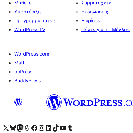
Μάθετε
Συμμετέχετε
Υποστήριξη
Εκδηλώσεις
Προγραμματιστές
Δωρίστε
WordPress.TV
Πέντε για το Μέλλον
WordPress.com
Matt
bbPress
BuddyPress
Visit our X (formerly Twitter) account
Visit our Bluesky account
Επισκεφθείτε τον λογαριασμό μας στο Mastodon
Visit our Threads account
Επισκεφτείτε τη σελίδα μας στο Facebook
Επισκεφθείτε τον λογαριασμό μας Instagram
Επισκεφθείτε τον λογαριασμό μας LinkedIn
Visit our TikTok account
Visit our YouTube channel
Visit our Tumblr account