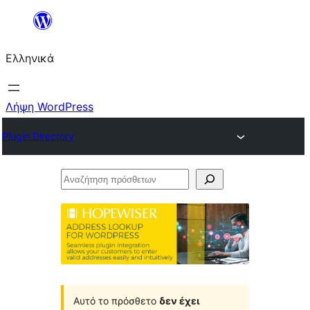
Μετάβαση
στο
Ελληνικά
περιεχόμενο
Λήψη WordPress
Plugin Directory
Αναζήτηση
πρόσθετων
Αυτό το πρόσθετο
δεν έχει