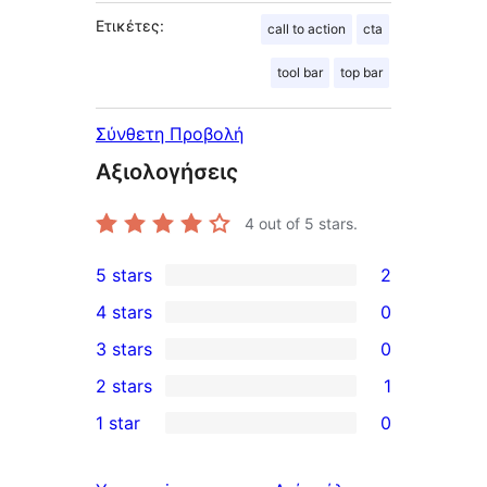
Ετικέτες:
call to action
cta
tool bar
top bar
Σύνθετη Προβολή
Αξιολογήσεις
4
out of 5 stars.
5 stars
2
2
4 stars
0
5-
0
3 stars
0
star
4-
0
2 stars
1
reviews
star
3-
1
1 star
0
reviews
star
2-
0
reviews
star
1-