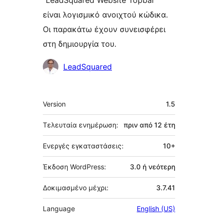
“LeadSquared Website Topbar”
είναι λογισμικό ανοιχτού κώδικα.
Οι παρακάτω έχουν συνεισφέρει
στη δημιουργία του.
Συντελεστές
LeadSquared
Μεταστοιχεία
Version
1.5
Τελευταία ενημέρωση:
πριν από
12 έτη
Ενεργές εγκαταστάσεις:
10+
Έκδοση WordPress:
3.0 ή νεότερη
Δοκιμασμένο μέχρι:
3.7.41
Language
English (US)