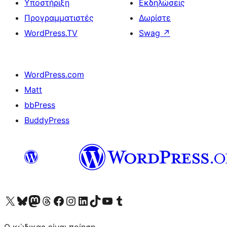
Υποστήριξη
Εκδηλώσεις
Προγραμματιστές
Δωρίστε
WordPress.TV
Swag
↗
WordPress.com
Matt
bbPress
BuddyPress
Visit our X (formerly Twitter) account
Visit our Bluesky account
Επισκεφθείτε τον λογαριασμό μας στο Mastodon
Visit our Threads account
Επισκεφτείτε τη σελίδα μας στο Facebook
Επισκεφθείτε τον λογαριασμό μας Instagram
Επισκεφθείτε τον λογαριασμό μας LinkedIn
Visit our TikTok account
Visit our YouTube channel
Visit our Tumblr account