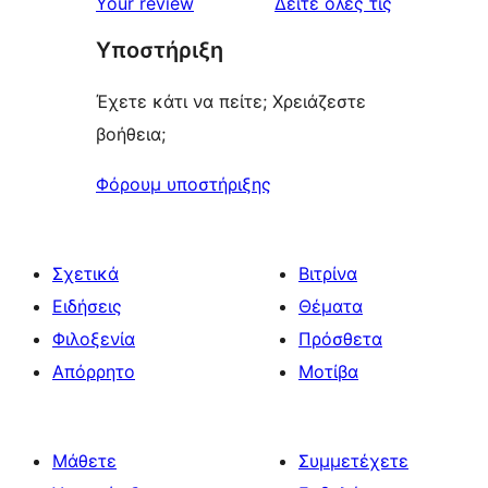
κριτικές
Your review
Δείτε όλες τις
review
star
Υποστήριξη
reviews
Έχετε κάτι να πείτε; Χρειάζεστε
βοήθεια;
Φόρουμ υποστήριξης
Σχετικά
Βιτρίνα
Ειδήσεις
Θέματα
Φιλοξενία
Πρόσθετα
Απόρρητο
Μοτίβα
Μάθετε
Συμμετέχετε