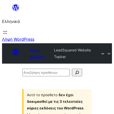
Μετάβαση
στο
Ελληνικά
περιεχόμενο
Λήψη WordPress
Plugin
LeadSquared Website
Directory
Topbar
Αναζήτηση
πρόσθετων
Αυτό το πρόσθετο
δεν έχει
δοκιμασθεί με τις 3 τελευταίες
κύριες εκδόσεις του WordPress
.