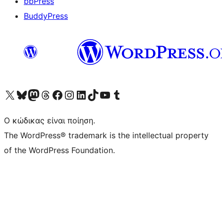
bbPress
BuddyPress
Visit our X (formerly Twitter) account
Visit our Bluesky account
Επισκεφθείτε τον λογαριασμό μας στο Mastodon
Visit our Threads account
Επισκεφτείτε τη σελίδα μας στο Facebook
Επισκεφθείτε τον λογαριασμό μας Instagram
Επισκεφθείτε τον λογαριασμό μας LinkedIn
Visit our TikTok account
Visit our YouTube channel
Visit our Tumblr account
Ο κώδικας είναι ποίηση.
The WordPress® trademark is the intellectual property
of the WordPress Foundation.