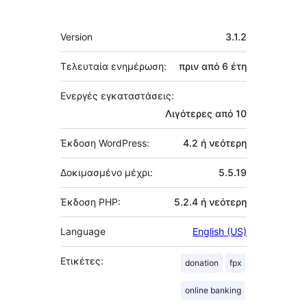
Μεταστοιχεία
Version
3.1.2
Τελευταία ενημέρωση:
πριν από
6 έτη
Ενεργές εγκαταστάσεις:
Λιγότερες από 10
Έκδοση WordPress:
4.2 ή νεότερη
Δοκιμασμένο μέχρι:
5.5.19
Έκδοση PHP:
5.2.4 ή νεότερη
Language
English (US)
Ετικέτες:
donation
fpx
online banking