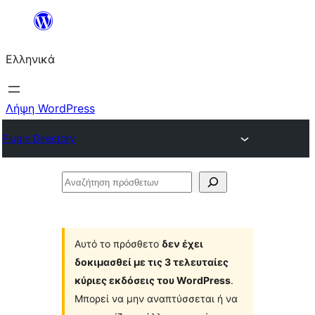
Μετάβαση
στο
Ελληνικά
περιεχόμενο
Λήψη WordPress
Plugin Directory
Αναζήτηση
πρόσθετων
Αυτό το πρόσθετο
δεν έχει
δοκιμασθεί με τις 3 τελευταίες
κύριες εκδόσεις του WordPress
.
Μπορεί να μην αναπτύσσεται ή να