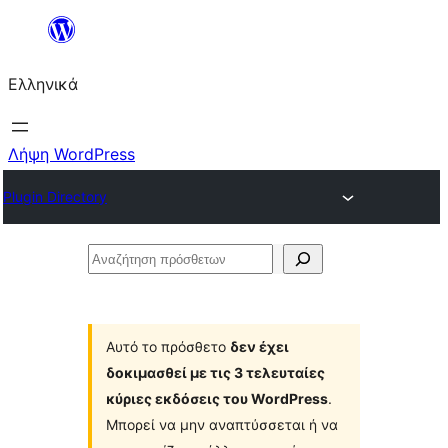
Μετάβαση
στο
Ελληνικά
περιεχόμενο
Λήψη WordPress
Plugin Directory
Αναζήτηση
πρόσθετων
Αυτό το πρόσθετο
δεν έχει
δοκιμασθεί με τις 3 τελευταίες
κύριες εκδόσεις του WordPress
.
Μπορεί να μην αναπτύσσεται ή να