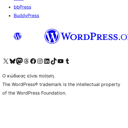
bbPress
BuddyPress
Visit our X (formerly Twitter) account
Visit our Bluesky account
Επισκεφθείτε τον λογαριασμό μας στο Mastodon
Visit our Threads account
Επισκεφτείτε τη σελίδα μας στο Facebook
Επισκεφθείτε τον λογαριασμό μας Instagram
Επισκεφθείτε τον λογαριασμό μας LinkedIn
Visit our TikTok account
Visit our YouTube channel
Visit our Tumblr account
Ο κώδικας είναι ποίηση.
The WordPress® trademark is the intellectual property
of the WordPress Foundation.