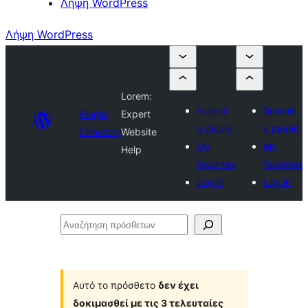
Λήψη WordPress
Λήψη WordPress
Lorem:
Submit
Submit
Plugin
Expert
a plugin
a plugin
Directory
Website
My
My
Help
favorites
favorites
Log in
Log in
Αναζήτηση
πρόσθετων
Αυτό το πρόσθετο
δεν έχει
δοκιμασθεί με τις 3 τελευταίες