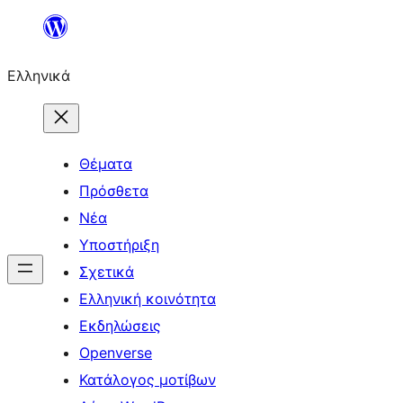
Μετάβαση
στο
Ελληνικά
περιεχόμενο
Θέματα
Πρόσθετα
Νέα
Υποστήριξη
Σχετικά
Ελληνική κοινότητα
Εκδηλώσεις
Openverse
Κατάλογος μοτίβων