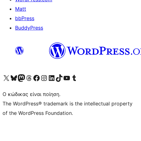
Matt
bbPress
BuddyPress
Visit our X (formerly Twitter) account
Visit our Bluesky account
Επισκεφθείτε τον λογαριασμό μας στο Mastodon
Visit our Threads account
Επισκεφτείτε τη σελίδα μας στο Facebook
Επισκεφθείτε τον λογαριασμό μας Instagram
Επισκεφθείτε τον λογαριασμό μας LinkedIn
Visit our TikTok account
Visit our YouTube channel
Visit our Tumblr account
Ο κώδικας είναι ποίηση.
The WordPress® trademark is the intellectual property
of the WordPress Foundation.